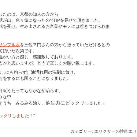
ったのは、京都の知人の方から
話が出、色々気になったのでHPを見せて頂きました。
銘を受け、生み出されるお言葉やモノには惹きつけられま
サンプル水
を三佐ヱ門さんの方から送っていただけるとの
て頂いた次第です。
温かい方と感じ 感謝致しております。
るかと思いますが、どうぞ宜しくお願い致します。
越しにも拘らず）油汚れ用の洗剤に負け、
何をするにも困ることになりました。
月近くたってもなかなか治らず、
うな中
蘇生力にビックリ
すうち みるみる治り、
しました！
ックリしました！"
カテゴリー:
エリクサーの性能
エリ