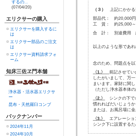
するの...
(07/04/20)
（３）
上記にかかる
部品代： 約20,000円
エリクサーの購入
工 賃： 約25,00
エリクサーを購入するに
合 計： 別途費用 約4
は
エリクサー部品のご注文
以上のような形であれ
は
エリクサー資料請求フォ
ーム
念のため、問題点を以
知床三佐ヱ門本舗
〈1.〉
前記させてい
したがいまして、万一
まいます。家財に関し
（ただし浄水器本体の
浄水器・活水器エリクサ
ー
〈2.〉
シンクの下でホ
慣れればだいじょうか
昆布・天然羅臼コンブ
または、お風呂場に金
バックナンバー
〈3.〉
エアレーショ
シンク下に設置するた
2024年11月
2024年10月