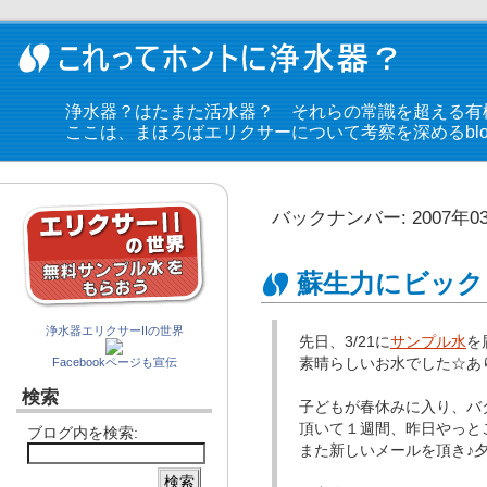
浄水器？はたまた活水器？ それらの常識を超える有
ここは、まほろばエリクサーについて考察を深めるblo
バックナンバー: 2007年0
蘇生力にビック
浄水器エリクサーIIの世界
先日、3/21に
サンプル水
を
素晴らしいお水でした☆あ
Facebookページも宣伝
検索
子どもが春休みに入り、バ
頂いて１週間、昨日やっと
ブログ内を検索:
また新しいメールを頂き♪