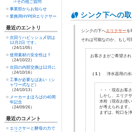
⇒その他ご質問
事業部からお知らせ
シンク下への取
業務用HYPERエリクサー
最近のエントリ
シンクの下へ
エリクサー
を
次回リハビッシュ〆切は
それは可能なのか、もし可
12月2日 です。
（24/11/05）
使用素材の安全性は？
お客さまがご希望され
（24/10/22）
次回の内部交換は12月に
（24/10/16）
（１）
浄水器用の水
工事が必要なばあい（シ
ャワー式など）
（24/10/13）
・・・現在お客さ
しかし、エリク
メーカーまほろばの40周
水栓（現在お使
年記念
が考えられます
（24/09/26）
まずは、蛇口を
最近のコメント
エリクサーと酵母の力で