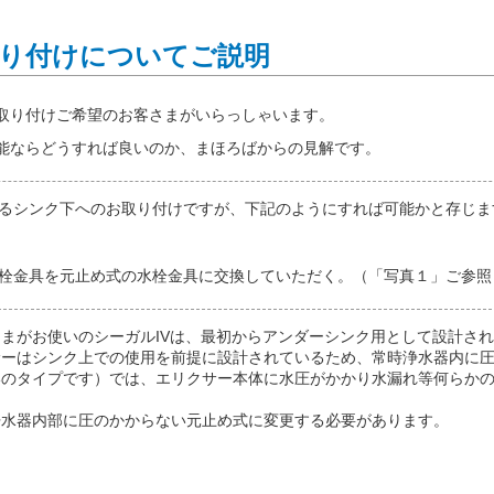
り付けについてご説明
取り付けご希望のお客さまがいらっしゃいます。
能ならどうすれば良いのか、まほろばからの見解です。
るシンク下へのお取り付けですが、下記のようにすれば可能かと存じま
栓金具を元止め式の水栓金具に交換していただく。（「写真１」ご参照
まがお使いのシーガルIVは、最初からアンダーシンク用として設計さ
サーはシンク上での使用を前提に設計されているため、常時浄水器内に
いのタイプです）では、エリクサー本体に水圧がかかり水漏れ等何らか
。
浄水器内部に圧のかからない元止め式に変更する必要があります。