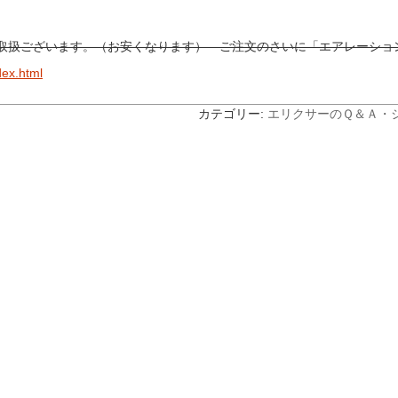
取扱ございます。（お安くなります） ご注文のさいに「エアレーショ
dex.html
カテゴリー:
エリクサーのＱ＆Ａ
・