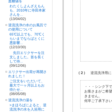
血糖値を
わたくしよんざえもん
も、2010年に寺田本家
さんを...
(13/04/02)
逆流洗浄の水のお風呂で
の使用について
65℃以上でも、70℃く
らいまでならばとくに
悪影響...
(12/10/30)
先日エリクサーを注
文しました。首を長く
して待...
(09/12/06)
エリクサー出荷が再開さ
（２）
逆流洗浄用に
れました！
ご注文をいただいて、
最大で一ヶ月以上もお
・・・シンク下で
待たせ...
お客さまがご希
(08/05/08)
きません。
逆流洗浄の湯を
何卒ご了承下さ
>まほろばによると、逆
流洗浄の水を入浴用に