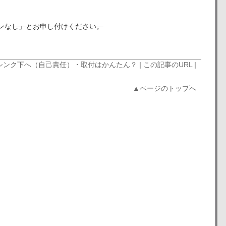
ンなし」とお申し付けください。
シンク下へ（自己責任）
・取付はかんたん？
|
この記事のURL
|
▲ページのトップへ