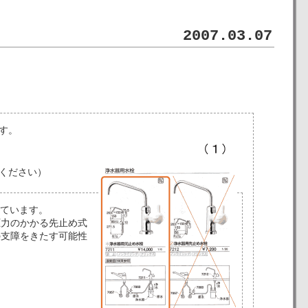
2007.03.07
す。
ください）
れています。
圧力のかかる先止め式
の支障をきたす可能性