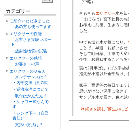
（中略）
カテゴリー
そもそも
エリクサー
水を知
（まほろば）宮下社長のお
ご紹介いただきました
お考えに共感、生き方に感
・あの方も使ってます
した。
エリクサーの性能
・お客さま実験レポー
中でも塩と水が気になり、
ト
ことで、早速 お願いさせ
・放射性物質の試験
そして町田様、丁寧で大変
エリクサーの感想
今後、お尋ねすることもあ
・お客さまの声
実は2月半ばに（ゴム手袋
エリクサーのＱ＆Ａ
指先が小指以外全部裂け、
・メンテナンスは？
・内部交換（約7年）
家事、育児等の毎日で１ケ
・逆流洗浄について
思いがけない深手に泣きそ
・取付はかんたん？
サンプル水が届き、色々試
・シャワー式なんで
す
続きを読む "蘇生力にビ
・シンク下へ（自己
責任）
・支払い方法は？