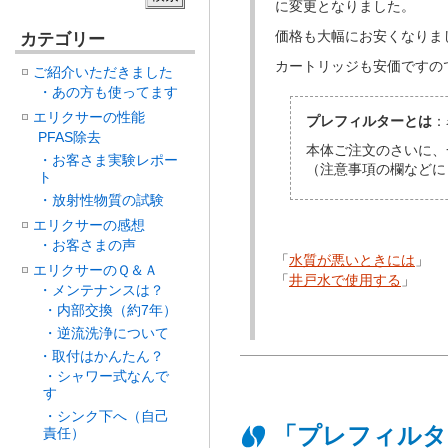
に変更となりました。
価格も大幅にお安くなりま
カテゴリー
カートリッジも安価ですの
ご紹介いただきました
・あの方も使ってます
エリクサーの性能
プレフィルターとは
：
PFAS除去
本体ご注文のさいに、
・お客さま実験レポー
（注意事項の欄などに
ト
・放射性物質の試験
エリクサーの感想
・お客さまの声
「
水質が悪いときには
」
エリクサーのＱ＆Ａ
「
井戸水で使用する
」
・メンテナンスは？
・内部交換（約7年）
・逆流洗浄について
・取付はかんたん？
・シャワー式なんで
す
・シンク下へ（自己
「プレフィルタ
責任）