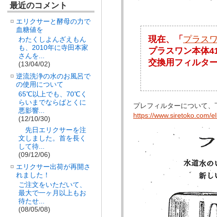
最近のコメント
エリクサーと酵母の力で
血糖値を
現在、「
プラス
わたくしよんざえもん
も、2010年に寺田本家
プラスワン本体4
さんを...
交換用フィルター
(13/04/02)
逆流洗浄の水のお風呂で
の使用について
65℃以上でも、70℃く
らいまでならばとくに
プレフィルターについて、
悪影響...
https://www.siretoko.com/el
(12/10/30)
先日エリクサーを注
文しました。首を長く
して待...
(09/12/06)
エリクサー出荷が再開さ
れました！
ご注文をいただいて、
最大で一ヶ月以上もお
待たせ...
(08/05/08)