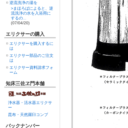
逆流洗浄の湯を
>まほろばによると、逆
流洗浄の水を入浴用に
するの...
(07/04/20)
エリクサーの購入
エリクサーを購入するに
は
エリクサー部品のご注文
は
エリクサー資料請求フォ
ーム
知床三佐ヱ門本舗
浄水器・活水器エリクサ
ー
昆布・天然羅臼コンブ
バックナンバー