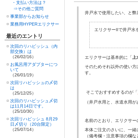
・支払い方法は？
⇒その他ご質問
井戸水で使用したい、と弊
事業部からお知らせ
業務用HYPERエリクサー
エリクサーIIで井戸
最近のエントリ
次回のリハビッシュ（内
部交換）は
（26/02/16）
エリクサーは基本的に「
上
お風呂用アダプターにつ
そのためそれ以外の使い方
いて
す。
（26/01/19）
次回リハビッシュの〆切
は
そこでおすすめするのが「
（25/12/25）
次回のリハビッシュ〆切
（井戸水用と、水道水用が
は11月14日です。
（25/10/30）
次回リハビッシュ 8月29
名前のとおり、エリクサー
日〆切り（20台限定）
（25/07/14）
本体ご注文のさいに、一緒
（備考欄・注意事項の欄な