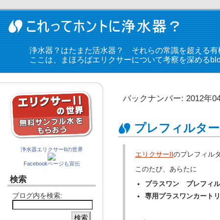
浄水器？はたまた活水器？ それらの常識を超える有
ここは、まほろばエリクサーについて考察を深めるblo
バックナンバー: 2012年0
プレフィルター
浄水器エリクサーIIの世界
エリクサーII
のプレフィル
Facebookページも宣伝
このたび、あらたに
検索
プラスワン プレフィルタ
ブログ内を検索:
専用プラスワンカートリ