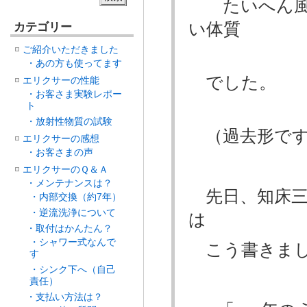
たいへん風
い体質
カテゴリー
ご紹介いただきました
・あの方も使ってます
でした。
エリクサーの性能
・お客さま実験レポー
ト
・放射性物質の試験
（過去形で
エリクサーの感想
・お客さまの声
エリクサーのＱ＆Ａ
・メンテナンスは？
先日、知床三
・内部交換（約7年）
・逆流洗浄について
は
・取付はかんたん？
・シャワー式なんで
こう書きま
す
・シンク下へ（自己
責任）
・支払い方法は？