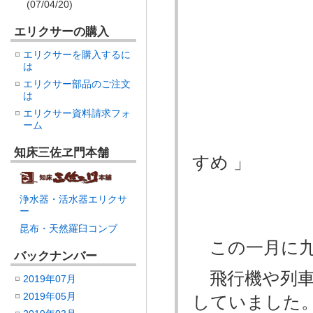
(07/04/20)
玄
エリクサーの購入
エリクサーを購入するに
は
大量
エリクサー部品のご注文
は
エリクサー資料請求フォ
ーム
こ
知床三佐ヱ門本舗
すめ 」
浄水器・活水器エリクサ
ー
昆布・天然羅臼コンブ
この一月に九
バックナンバー
飛行機や列車
2019年07月
2019年05月
していました