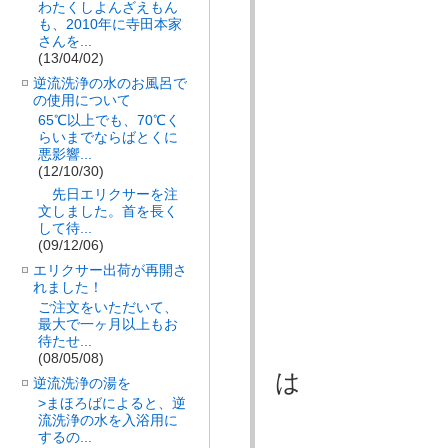
わたくしよんざえもん
も、2010年に寺田本家
さんを...
(13/04/02)
そん
逆流洗浄の水のお風呂で
の使用について
65℃以上でも、70℃く
らいまでならばとくに
悪影響...
ほと
(12/10/30)
先日エリクサーを注
文しました。首を長く
して待...
(09/12/06)
一日
エリクサー出荷が再開さ
れました！
ご注文をいただいて、
最大で一ヶ月以上もお
待たせ...
よう
(08/05/08)
は
逆流洗浄の湯を
>まほろばによると、逆
流洗浄の水を入浴用に
するの...