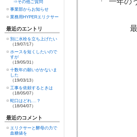
「 一年の
⇒その他ご質問
事業部からお知らせ
業務用HYPERエリクサー
最低で
最近のエントリ
別に水栓を立ち上げたい
（19/07/17）
ホースを短くしたいので
風邪
すが
（19/05/31）
十数年の願いがかないま
した
（19/03/13）
し
工事を依頼するときは
（18/05/07）
蛇口はどれ....？
（18/04/07）
完治
最近のコメント
エリクサーと酵母の力で
血糖値を
ずる