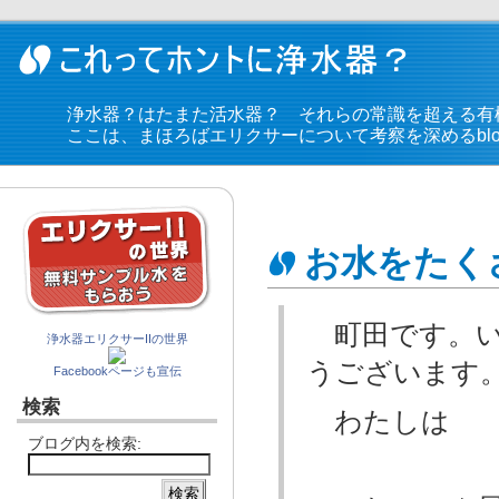
浄水器？はたまた活水器？ それらの常識を超える有
ここは、まほろばエリクサーについて考察を深めるblo
お水をたく
町田です。い
浄水器エリクサーIIの世界
うございます
Facebookページも宣伝
検索
わたしは
ブログ内を検索: