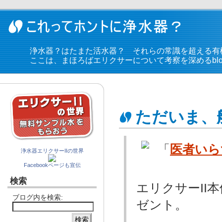
浄水器？はたまた活水器？ それらの常識を超える有
ここは、まほろばエリクサーについて考察を深めるblo
ただいま、
「
医者いら
浄水器エリクサーIIの世界
Facebookページも宣伝
検索
エリクサーII
ブログ内を検索:
ゼント。