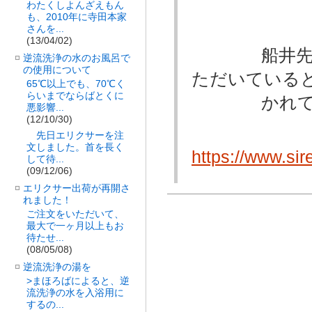
出版の直
わたくしよんざえもん
も、2010年に寺田本家
さんを...
(13/04/02)
船井先生は
逆流洗浄の水のお風呂で
の使用について
ただいている
65℃以上でも、70℃く
らいまでならばとくに
かれてい
悪影響...
(12/10/30)
先日エリクサーを注
文しました。首を長く
https://www.sir
して待...
(09/12/06)
エリクサー出荷が再開さ
れました！
ご注文をいただいて、
最大で一ヶ月以上もお
待たせ...
(08/05/08)
逆流洗浄の湯を
>まほろばによると、逆
流洗浄の水を入浴用に
するの...