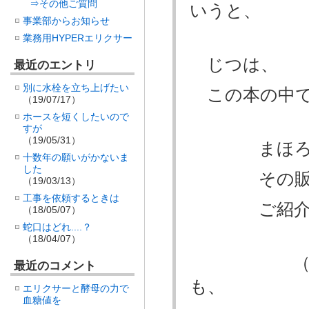
⇒その他ご質問
いうと、
事業部からお知らせ
業務用HYPERエリクサー
じつは、
最近のエントリ
別に水栓を立ち上げたい
この本の中
（19/07/17）
ホースを短くしたいので
すが
（19/05/31）
まほろば
十数年の願いがかないま
した
その販売店
（19/03/13）
工事を依頼するときは
ご紹介い
（18/05/07）
蛇口はどれ....？
（18/04/07）
（広告では
最近のコメント
も、
エリクサーと酵母の力で
血糖値を