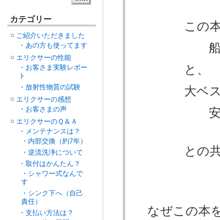
カテゴリー
この本は、
ご紹介いただきました
船井幸
・あの方も使ってます
エリクサーの性能
と、
・お客さま実験レポー
ト
・放射性物質の試験
大ベストセ
エリクサーの感想
・お客さまの声
安保徹
エリクサーのＱ＆Ａ
・メンテナンスは？
・内部交換（約7年）
との共著に
・逆流洗浄について
・取付はかんたん？
・シャワー式なんで
す
・シンク下へ（自己
責任）
なぜこの本を
・支払い方法は？