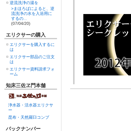
逆流洗浄の湯を
>まほろばによると、逆
流洗浄の水を入浴用に
するの...
(07/04/20)
エリクサーの購入
エリクサーを購入するに
は
エリクサー部品のご注文
は
エリクサー資料請求フォ
ーム
知床三佐ヱ門本舗
浄水器・活水器エリクサ
ー
昆布・天然羅臼コンブ
バックナンバー