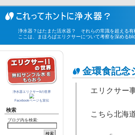
浄水器？はたまた活水器？ それらの常識を超える有
ここは、まほろばエリクサーについて考察を深めるblo
金環食記念
エリクサー事
浄水器エリクサーIIの世界
Facebookページも宣伝
検索
こちら北海道
ブログ内を検索: