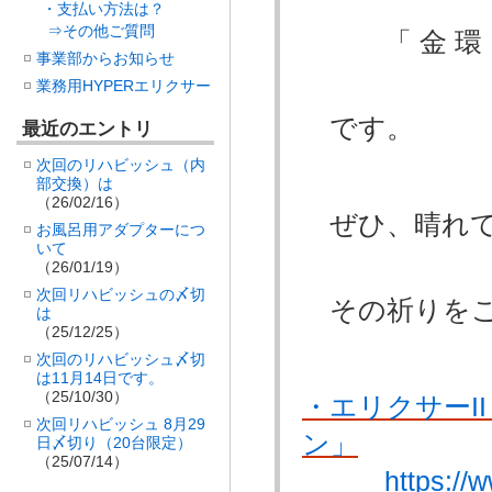
・支払い方法は？
⇒その他ご質問
「 金 環 日
事業部からお知らせ
業務用HYPERエリクサー
です。
最近のエントリ
次回のリハビッシュ（内
部交換）は
（26/02/16）
ぜひ、晴れて
お風呂用アダプターにつ
いて
（26/01/19）
次回リハビッシュの〆切
その祈りをこ
は
（25/12/25）
次回のリハビッシュ〆切
は11月14日です。
（25/10/30）
・エリクサーI
次回リハビッシュ 8月29
ン」
日〆切り（20台限定）
（25/07/14）
https://