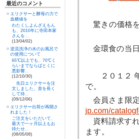
最近のコメント
エリクサーと酵母の力で
血糖値を
驚きの価格を
わたくしよんざえもん
も、2010年に寺田本家
さんを...
(13/04/02)
金環食の当日
逆流洗浄の水のお風呂で
の使用について
65℃以上でも、70℃く
らいまでならばとくに
悪影響...
２０１２ 年 ５
(12/10/30)
先日エリクサーを注
で。
文しました。首を長く
して待...
会員さま限定
(09/12/06)
エリクサー出荷が再開さ
jp.com/catalog
れました！
ご注文をいただいて、
資料請求すれ
最大で一ヶ月以上もお
待たせ...
ます。
(08/05/08)