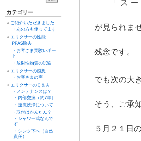
「 ス ー パ 
カテゴリー
ご紹介いただきました
が見られませ
・あの方も使ってます
エリクサーの性能
PFAS除去
残念です。
・お客さま実験レポー
ト
・放射性物質の試験
エリクサーの感想
・お客さまの声
でも次の大きな
エリクサーのＱ＆Ａ
・メンテナンスは？
・内部交換（約7年）
そう、ご承知
・逆流洗浄について
・取付はかんたん？
・シャワー式なんで
す
５月２１日
・シンク下へ（自己
責任）