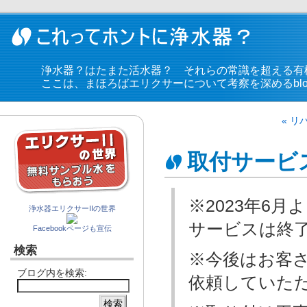
浄水器？はたまた活水器？ それらの常識を超える有
ここは、まほろばエリクサーについて考察を深めるblo
« 
取付サービ
※2023年6
浄水器エリクサーIIの世界
サービスは終
Facebookページも宣伝
検索
※今後はお客
ブログ内を検索:
依頼していた