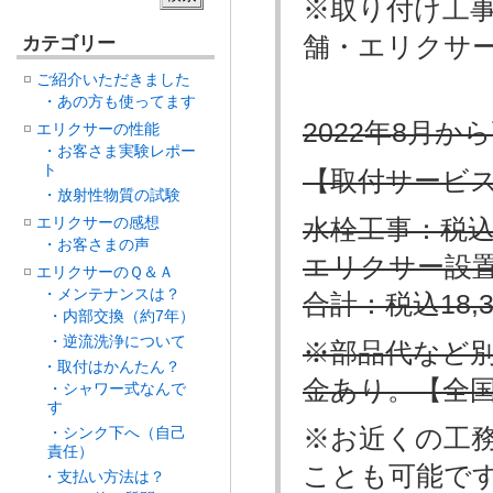
※取り付け工
舗・エリクサ
カテゴリー
ご紹介いただきました
・あの方も使ってます
2022年8月
エリクサーの性能
・お客さま実験レポー
ト
【取付サービ
・放射性物質の試験
エリクサーの感想
水栓工事：税込1
・お客さまの声
エリクサー設置費
エリクサーのＱ＆Ａ
・メンテナンスは？
合計：税込18,3
・内部交換（約7年）
・逆流洗浄について
※部品代など
・取付はかんたん？
金あり。【全
・シャワー式なんで
す
※お近くの工
・シンク下へ（自己
責任）
ことも可能で
・支払い方法は？