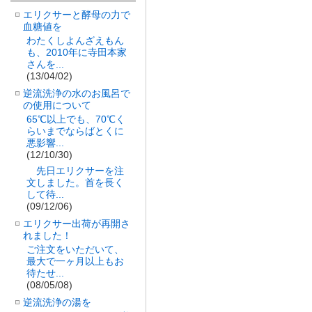
エリクサーと酵母の力で
血糖値を
わたくしよんざえもん
も、2010年に寺田本家
さんを...
(13/04/02)
逆流洗浄の水のお風呂で
の使用について
65℃以上でも、70℃く
らいまでならばとくに
悪影響...
(12/10/30)
先日エリクサーを注
文しました。首を長く
して待...
(09/12/06)
エリクサー出荷が再開さ
れました！
ご注文をいただいて、
最大で一ヶ月以上もお
待たせ...
(08/05/08)
逆流洗浄の湯を