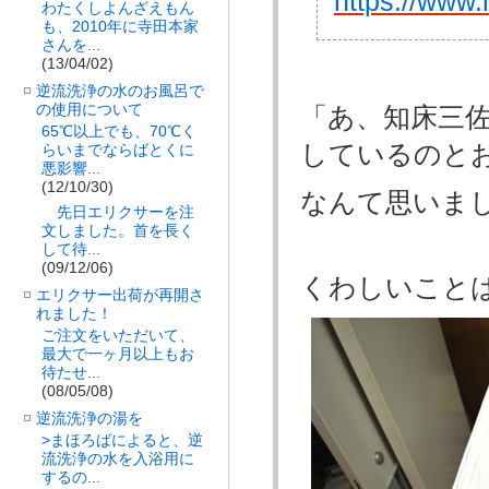
https://www.
わたくしよんざえもん
も、2010年に寺田本家
さんを...
(13/04/02)
逆流洗浄の水のお風呂で
の使用について
「あ、知床三
65℃以上でも、70℃く
しているのとおな
らいまでならばとくに
悪影響...
(12/10/30)
なんて思いま
先日エリクサーを注
文しました。首を長く
して待...
(09/12/06)
くわしいこと
エリクサー出荷が再開さ
れました！
ご注文をいただいて、
最大で一ヶ月以上もお
待たせ...
(08/05/08)
逆流洗浄の湯を
>まほろばによると、逆
流洗浄の水を入浴用に
するの...