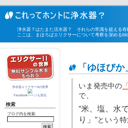
浄水器？はたまた活水器？ それらの常識を超える有
ここは、まほろばエリクサーについて考察を深めるblo
「ゆほびか
いま発売中の
浄水器エリクサーIIの世界
で、
Facebookページも宣伝
検索
”米、塩、水
ブログ内を検索:
り」”
という特