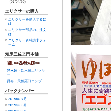
(07/04/20)
エリクサーの購入
エリクサーを購入するに
は
エリクサー部品のご注文
は
エリクサー資料請求フォ
ーム
知床三佐ヱ門本舗
浄水器・活水器エリクサ
ー
昆布・天然羅臼コンブ
バックナンバー
2019年07月
2019年05月