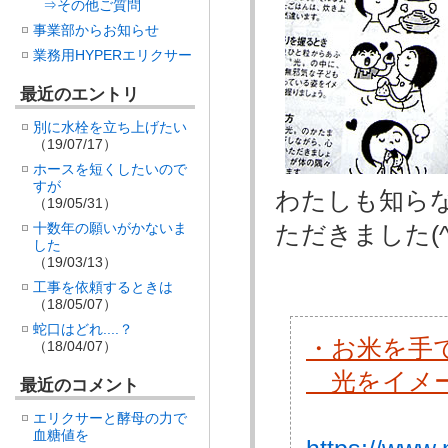
⇒その他ご質問
事業部からお知らせ
業務用HYPERエリクサー
最近のエントリ
別に水栓を立ち上げたい
（19/07/17）
ホースを短くしたいので
すが
わたしも知ら
（19/05/31）
十数年の願いがかないま
ただきました(^
した
（19/03/13）
工事を依頼するときは
（18/05/07）
蛇口はどれ....？
・お米を手
（18/04/07）
光をイメー
最近のコメント
エリクサーと酵母の力で
血糖値を