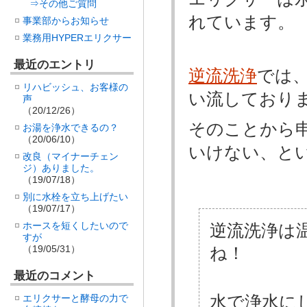
⇒その他ご質問
れています。
事業部からお知らせ
業務用HYPERエリクサー
最近のエントリ
逆流洗浄
では
リハビッシュ、お客様の
い流しており
声
（20/12/26）
そのことから申
お湯を浄水できるの？
（20/06/10）
いけない、と
改良（マイナーチェン
ジ）ありました。
（19/07/18）
別に水栓を立ち上げたい
（19/07/17）
ホースを短くしたいので
逆流洗浄は
すが
（19/05/31）
ね！
最近のコメント
水で浄水にし
エリクサーと酵母の力で