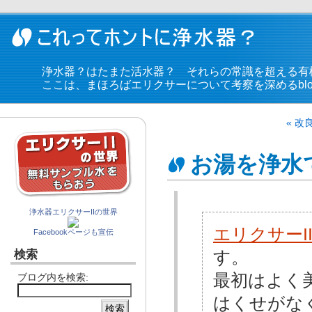
浄水器？はたまた活水器？ それらの常識を超える有
ここは、まほろばエリクサーについて考察を深めるblo
« 
お湯を浄水
浄水器エリクサーIIの世界
エリクサーI
Facebookページも宣伝
検索
す。
最初はよく
ブログ内を検索:
はくせがな