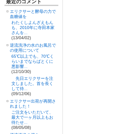
最近のコメント
エリクサーと酵母の力で
血糖値を
わたくしよんざえもん
も、2010年に寺田本家
さんを...
(13/04/02)
逆流洗浄の水のお風呂で
の使用について
65℃以上でも、70℃く
らいまでならばとくに
悪影響...
(12/10/30)
先日エリクサーを注
文しました。首を長く
して待...
(09/12/06)
エリクサー出荷が再開さ
れました！
ご注文をいただいて、
最大で一ヶ月以上もお
待たせ...
(08/05/08)