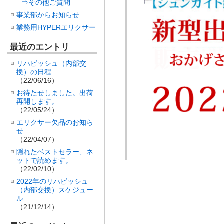
⇒その他ご質問
事業部からお知らせ
業務用HYPERエリクサー
最近のエントリ
リハビッシュ（内部交
換）の日程
（22/06/16）
お待たせしました。出荷
再開します。
（22/05/24）
エリクサー欠品のお知ら
せ
（22/04/07）
隠れたベストセラー、ネ
ットで読めます。
（22/02/10）
2022年のリハビッシュ
（内部交換）スケジュー
ル
（21/12/14）