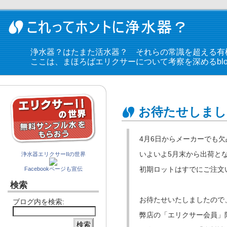
浄水器？はたまた活水器？ それらの常識を超える有
ここは、まほろばエリクサーについて考察を深めるblo
お待たせしまし
4月6日からメーカーでも欠
いよいよ5月末から出荷と
浄水器エリクサーIIの世界
初期ロットはすでにご注文
Facebookページも宣伝
検索
お待たせいたしましたので
ブログ内を検索:
弊店の「エリクサー会員」