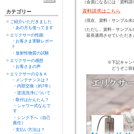
（会員になるには「資料請
資料請求はこちら
カテゴリー
（現在、資料・サンプル水
ご紹介いただきました
・あの方も使ってます
（ただし、資料・サンプル
エリクサーの性能
延長適用させていただき
・お客さま実験レポー
ト
・放射性物質の試験
エリクサーの感想
※下記キャンペーンの
・お客さまの声
どうぞご容赦くだ
エリクサーのＱ＆Ａ
・メンテナンスは？
・内部交換（約7年）
・逆流洗浄について
・取付はかんたん？
・シャワー式なんで
す
・シンク下へ（自己
責任）
・支払い方法は？