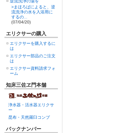
逆流洗浄の湯を
>まほろばによると、逆
流洗浄の水を入浴用に
するの...
(07/04/20)
エリクサーの購入
エリクサーを購入するに
は
エリクサー部品のご注文
は
エリクサー資料請求フォ
ーム
知床三佐ヱ門本舗
浄水器・活水器エリクサ
ー
昆布・天然羅臼コンブ
バックナンバー