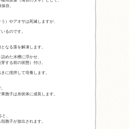
保存。
）やアオサは死滅しますが、
るのです。
となる藻を解凍します。
めた水槽に浮かせ、
する前の状態）付け。
に撹拌して培養します。
で。
胞子は糸状体に成長します。
ると、
胞子が放出されます。