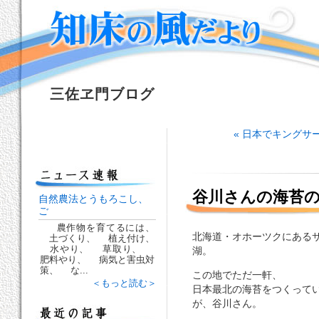
三佐ヱ門ブログ
« 日本でキングサ
谷川さんの海苔
自然農法とうもろこし、
ご
農作物を育てるには、
北海道・オホーツクにある
土づくり、 植え付け、
水やり、 草取り、
湖。
肥料やり、 病気と害虫対
策、 な...
この地でただ一軒、
＜もっと読む＞
日本最北の海苔をつくって
が、谷川さん。