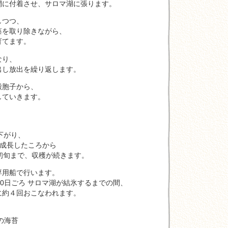
付着させ、サロマ湖に張ります。
つつ、
取り除きながら、
てます。
り、
放出を繰り返します。
胞子から、
いきます。
下がり、
成長したころから
まで、収穫が続きます。
船で行います。
ごろ サロマ湖が結氷するまでの間、
４回おこなわれます。
の海苔