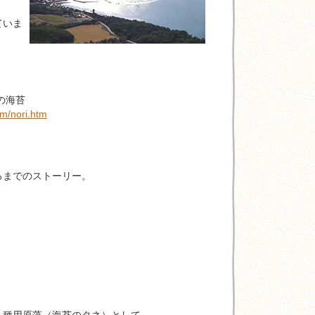
ていま
の海苔
om/nori.htm
までのストーリー。
。
種用原藻（海苔のタネ）として、