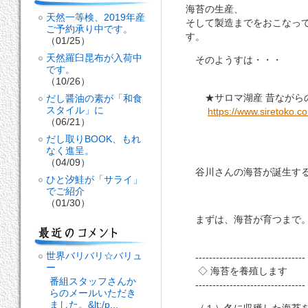
海苔の生産、
天然一等検、2019年産
そして製造までをおこなっ
ご予約承り中です。
す。
（01/25）
天然羅臼昆布が入荷中
そのようすは・・・
です。
（10/26）
★サロマ湖産 昔ながら
だし醤油の素が「和食
スタイル」に
https://www.siretoko.c
（06/21）
だし取りBOOK、もれ
なく進呈。
（04/09）
谷川さんの海苔が誕生する
ひと汐鮭が「サライ」
でご紹介
（01/30）
まずは、海苔が育つまで
世界バリバリ☆バリュ
--------------------------------
ー
◇ 海苔を養殖します
番組スタッフさんか
--------------------------------
らのメールいただき
ました。&lt;/p...
（１）冬に収穫した海苔を