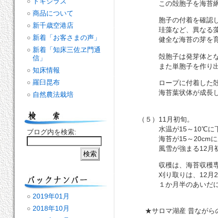
トキシラズ
この殻胞子を海苔網に
商品について
胞子の付着を確認し
新千歳空港店
珪藻など、異なる藻を
新着「お客さまの声」
健全な海苔の芽を育
新着「知床三佐ヱ門通
殻胞子は発芽体とな
信」
また単胞子を作り出し
知床情報
羅臼昆布
ロープに付着した殻
海苔葉状体が成長して
自然農法栽培
（５）11月初旬。
水温が15～10℃に
ブログ内を検索:
海苔が15～20cmに
風雪が強まる12月初旬
収穫は、海苔収穫専用
刈り取りは、12月20日
１か月半のあいだに約
2019年01月
2018年10月
★サロマ湖産 昔ながら