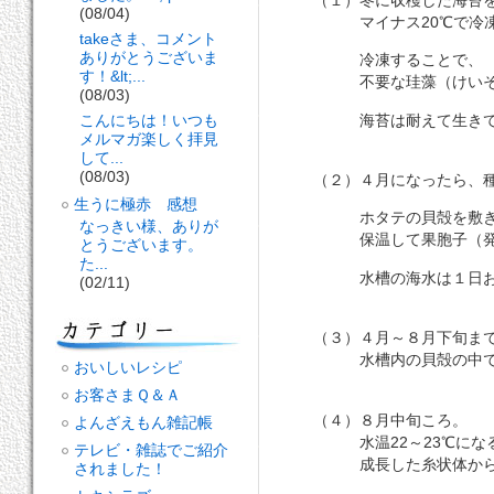
(08/04)
マイナス20℃で冷凍
takeさま、コメント
ありがとうございま
冷凍することで、
す！&lt;...
不要な珪藻（けいそう
(08/03)
海苔は耐えて生きてい
こんにちは！いつも
メルマガ楽しく拝見
して...
(08/03)
（２）４月になったら、種
生うに極赤 感想
ホタテの貝殻を敷き詰
なっきい様、ありが
保温して果胞子（発芽
とうございます。
た...
水槽の海水は１日おき
(02/11)
（３）４月～８月下旬ま
水槽内の貝殻の中で果
おいしいレシピ
お客さまＱ＆Ａ
（４）８月中旬ころ。
よんざえもん雑記帳
水温22～23℃にな
テレビ・雑誌でご紹介
成長した糸状体から殻
されました！