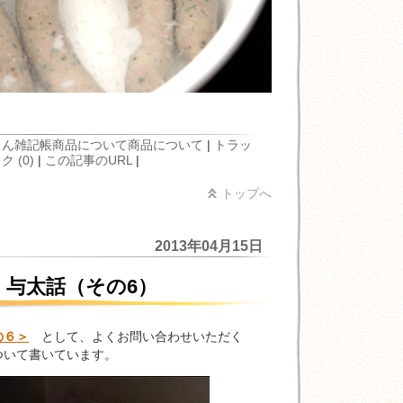
もん雑記帳
商品について
商品について
|
トラッ
 (0)
|
この記事のURL
|
トップへ
2013年04月15日
 与太話（その6）
の６＞
として、よくお問い合わせいただく
ついて書いています。