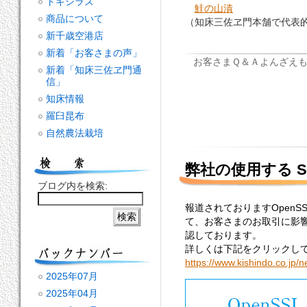
トキシラズ
鮭の山漬
商品について
（知床三佐ヱ門本舗で代表
新千歳空港店
新着「お客さまの声」
お客さまＱ＆Ａ
よんざえ
新着「知床三佐ヱ門通
信」
知床情報
羅臼昆布
自然農法栽培
弊社の使用する 
ブログ内を検索:
報道されておりますOpen
て、お客さまのお取引に影
認しております。
詳しくは下記をクリックし
https://www.kishindo.co.jp/ne
2025年07月
2025年04月