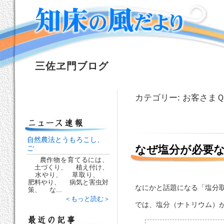
三佐ヱ門ブログ
カテゴリー: お客さま
自然農法とうもろこし、
なぜ塩分が必要
ご
農作物を育てるには、
土づくり、 植え付け、
水やり、 草取り、
肥料やり、 病気と害虫対
なにかと話題になる「塩分
策、 な...
＜もっと読む＞
では、塩分（ナトリウム）