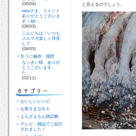
(08/04)
と言えるのでしょう。
takeさま、コメント
ありがとうございま
す！&lt;...
(08/03)
こんにちは！いつも
メルマガ楽しく拝見
して...
(08/03)
生うに極赤 感想
なっきい様、ありが
とうございます。
た...
(02/11)
おいしいレシピ
お客さまＱ＆Ａ
よんざえもん雑記帳
テレビ・雑誌でご紹介
されました！