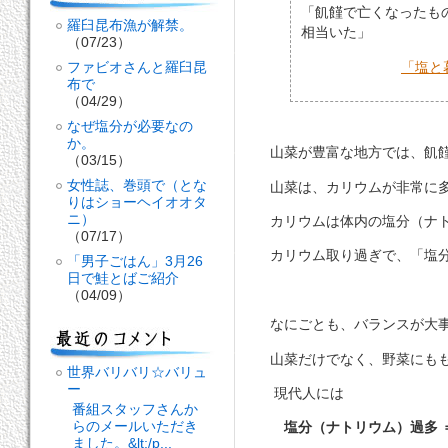
「飢饉で亡くなったも
羅臼昆布漁が解禁。
相当いた」
（07/23）
「塩と
ファビオさんと羅臼昆
布で
（04/29）
なぜ塩分が必要なの
か。
山菜が豊富な地方では、飢
（03/15）
女性誌、巻頭で（とな
山菜は、カリウムが非常に
りはショーヘイオオタ
ニ）
カリウムは体内の塩分（ナ
（07/17）
カリウム取り過ぎで、「塩
「男子ごはん」3月26
日で鮭とばご紹介
（04/09）
なにごとも、バランスが大
山菜だけでなく、野菜にも
世界バリバリ☆バリュ
ー
現代人には
番組スタッフさんか
らのメールいただき
塩分（ナトリウム）過多 
ました。&lt;/p...