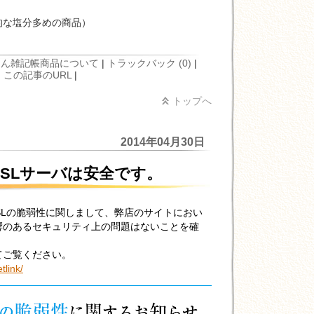
的な塩分多めの商品）
もん雑記帳
商品について
|
トラックバック (0)
|
この記事のURL
|
トップへ
2014年04月30日
SSLサーバは安全です。
SSLの脆弱性に関しまして、弊店のサイトにおい
響のあるセキュリティ上の問題はないことを確
てご覧ください。
tlink/