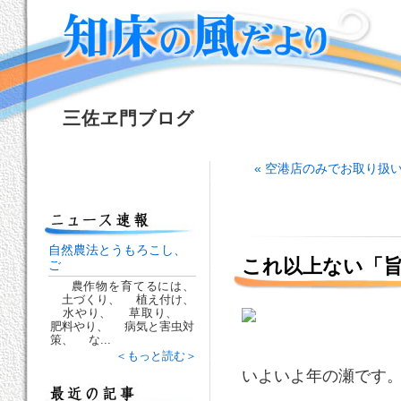
三佐ヱ門ブログ
« 空港店のみでお取り扱
自然農法とうもろこし、
これ以上ない「
ご
農作物を育てるには、
土づくり、 植え付け、
水やり、 草取り、
肥料やり、 病気と害虫対
策、 な...
＜もっと読む＞
いよいよ年の瀬です