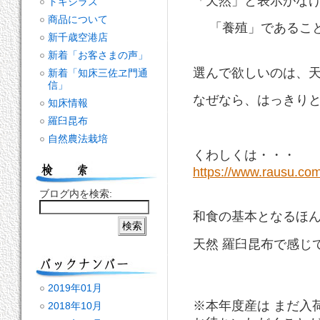
「天然」と表示がな
トキシラズ
商品について
「養殖」であること
新千歳空港店
新着「お客さまの声」
選んで欲しいのは、
新着「知床三佐ヱ門通
信」
なぜなら、はっきり
知床情報
羅臼昆布
自然農法栽培
くわしくは・・・
https://www.rausu.co
ブログ内を検索:
和食の基本となるほ
天然 羅臼昆布で感じ
2019年01月
※本年度産は まだ入
2018年10月