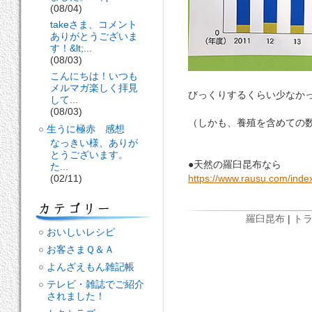
(08/04)
takeさま、コメント
ありがとうございま
す！&lt;...
(08/03)
こんにちは！いつも
メルマガ楽しく拝見
びっくりするくらい少なか
して...
(08/03)
（しかも、養殖を含めての
生うに極赤 感想
なっきい様、ありが
とうございます。
●天然の羅臼昆布なら
た...
(02/11)
https://www.rausu.com/inde
羅臼昆布
|
トラ
おいしいレシピ
お客さまＱ＆Ａ
よんざえもん雑記帳
テレビ・雑誌でご紹介
されました！