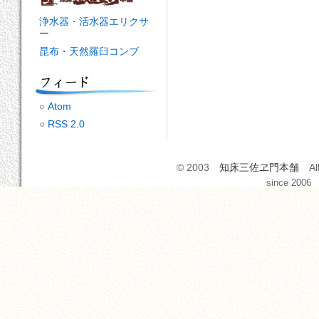
浄水器・活水器エリクサ
ー
昆布・天然羅臼コンブ
Atom
RSS 2.0
© 2003
知床三佐ヱ門本舗
All
since 2006