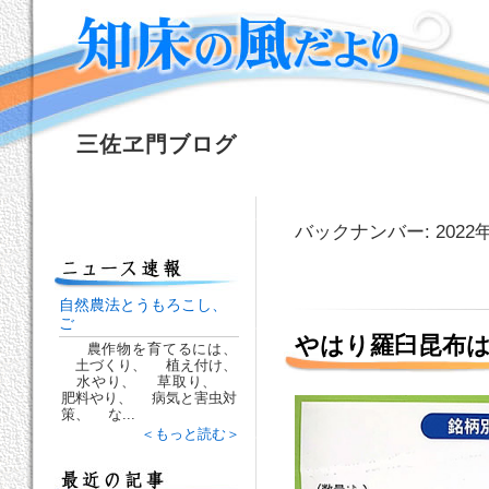
三佐ヱ門ブログ
バックナンバー: 2022
自然農法とうもろこし、
ご
やはり羅臼昆布
農作物を育てるには、
土づくり、 植え付け、
水やり、 草取り、
肥料やり、 病気と害虫対
策、 な...
＜もっと読む＞