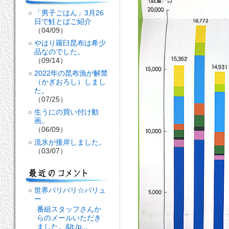
「男子ごはん」3月26
日で鮭とばご紹介
（04/09）
やはり羅臼昆布は希少
品なのでした。
（09/14）
2022年の昆布漁が解禁
（かぎおろし）しまし
た。
（07/25）
生うにの買い付け動
画。
（06/09）
流氷が接岸しました。
（03/07）
世界バリバリ☆バリュ
ー
番組スタッフさんか
らのメールいただき
ました。&lt;/p...