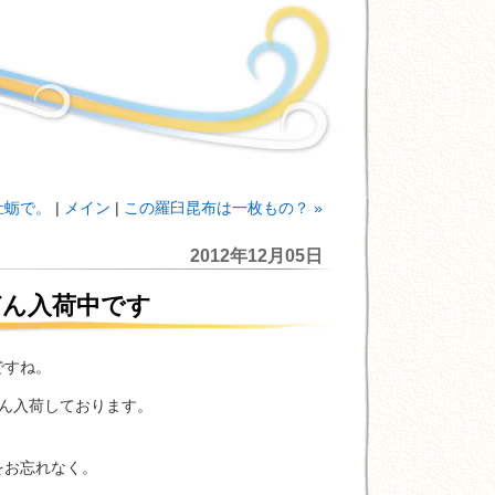
牡蛎で。
|
メイン
|
この羅臼昆布は一枚もの？ »
2012年12月05日
どん入荷中です
ですね。
ん入荷しております。
をお忘れなく。