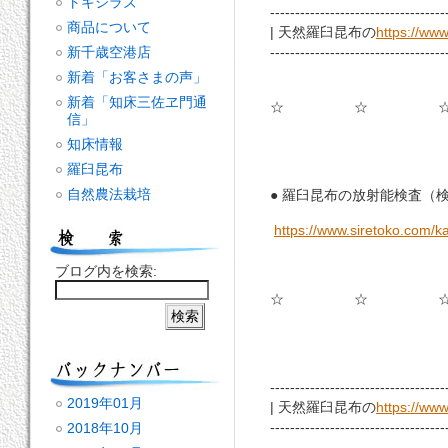
トキシラズ
-----------------------------------
商品について
| 天然羅臼昆布の
https://ww
新千歳空港店
-----------------------------------
新着「お客さまの声」
新着「知床三佐ヱ門通
☆ ☆ 
信」
知床情報
羅臼昆布
自然農法栽培
● 羅臼昆布の放射能検査（
https://www.siretoko.com/k
ブログ内を検索:
☆ ☆ 
-----------------------------------
2019年01月
| 天然羅臼昆布の
https://ww
-----------------------------------
2018年10月