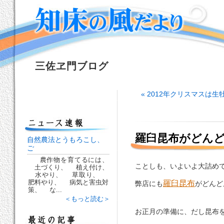
三佐ヱ門ブログ
« 2012年クリスマスは生
羅臼昆布がどん
自然農法とうもろこし、
ご
農作物を育てるには、
ことしも、いよいよ大詰め
土づくり、 植え付け、
水やり、 草取り、
肥料やり、 病気と害虫対
羅臼昆布
弊店にも
がどんど
策、 な...
＜もっと読む＞
お正月の準備に、だし昆布