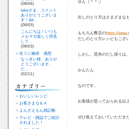
せん（＾＾;）
(08/04)
takeさま、コメント
ありがとうございま
出しのとり方はさまざまなもの
す！&lt;...
(08/03)
こんにちは！いつも
もちろん弊店の
https://www.
メルマガ楽しく拝見
だしのとり方レシピもござ
して...
(08/03)
生うに極赤 感想
しかし、昆布のだし採りは
なっきい様、ありが
とうございます。
た...
かんたん
(02/11)
なのです。
おいしいレシピ
お客様が思っておられる以
お客さまＱ＆Ａ
よんざえもん雑記帳
ぜひ覚えておいていただき
テレビ・雑誌でご紹介
されました！