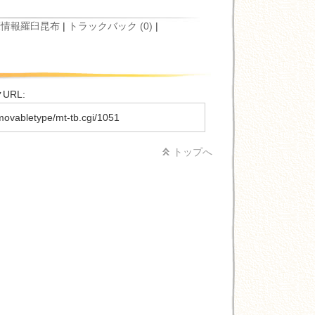
床情報
羅臼昆布
|
トラックバック (0)
|
RL:
movabletype/mt-tb.cgi/1051
トップへ