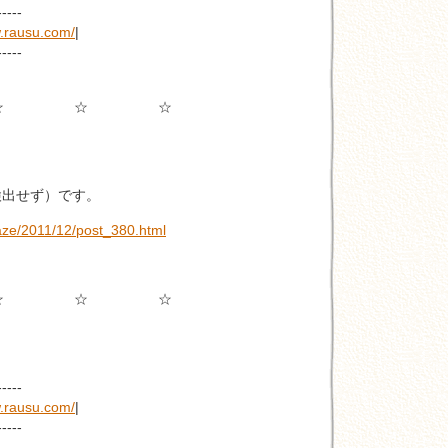
-----
w.rausu.com/
|
-----
☆ ☆ ☆
検出せず）です。
aze/2011/12/post_380.html
☆ ☆ ☆
-----
w.rausu.com/
|
-----