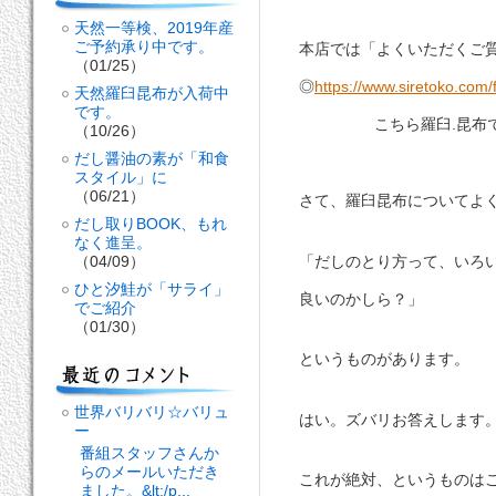
天然一等検、2019年産
ご予約承り中です。
本店では「よくいただくご
（01/25）
◎
https://www.siretoko.com/
天然羅臼昆布が入荷中
です。
こちら羅臼.昆布でも
（10/26）
だし醤油の素が「和食
スタイル」に
（06/21）
さて、羅臼昆布についてよ
だし取りBOOK、もれ
なく進呈。
「だしのとり方って、いろ
（04/09）
ひと汐鮭が「サライ」
良いのかしら？」
でご紹介
（01/30）
というものがあります。
世界バリバリ☆バリュ
はい。ズバリお答えします
ー
番組スタッフさんか
らのメールいただき
これが絶対、というものは
ました。&lt;/p...