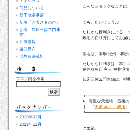
トキシラズ
こんなショックなことは、
商品について
新千歳空港店
でも、だいじょうぶ！
新着「お客さまの声」
新着「知床三佐ヱ門通
たしかな目利きによる、１
信」
鍋用の切り身にしてお届
知床情報
羅臼昆布
産地は、本場 紀州・和歌
自然農法栽培
たしかな目利きは、本クエ
福井鮮魚店 主人 福井淳司
ブログ内を検索:
知床三佐ヱ門本舗は、福井
┏━━━━━━━━━━━
● 貴重な天然物 最後の
┃ 『
天然 本クエ 鍋用
┗━━━━━━━━━━━
2020年02月
2019年12月
クエ鍋。