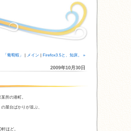
蝦、「葡萄蝦」
|
メイン
|
Firefox3.5と、知床。 »
2009年10月30日
某所の港町。
の屋台ばかりが並ぶ、
。
0軒ほど。