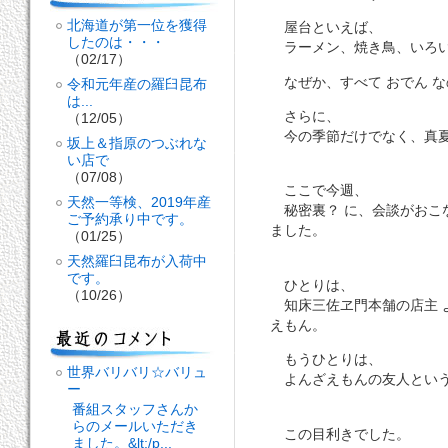
北海道が第一位を獲得
屋台といえば、
したのは・・・
ラーメン、焼き鳥、いろい
（02/17）
なぜか、すべて おでん な
令和元年産の羅臼昆布
は...
さらに、
（12/05）
今の季節だけでなく、真夏
坂上＆指原のつぶれな
い店で
（07/08）
ここで今週、
天然一等検、2019年産
秘密裏？ に、会談がおこ
ご予約承り中です。
ました。
（01/25）
天然羅臼昆布が入荷中
です。
ひとりは、
（10/26）
知床三佐ヱ門本舗の店主 
えもん。
もうひとりは、
世界バリバリ☆バリュ
よんざえもんの友人とい
ー
番組スタッフさんか
らのメールいただき
この目利きでした。
ました。&lt;/p...