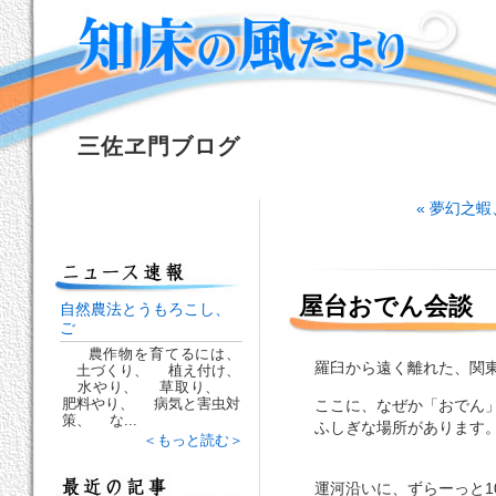
三佐ヱ門ブログ
« 夢幻之
屋台おでん会談
自然農法とうもろこし、
ご
農作物を育てるには、
羅臼から遠く離れた、関東
土づくり、 植え付け、
水やり、 草取り、
肥料やり、 病気と害虫対
ここに、なぜか「おでん」
策、 な...
ふしぎな場所があります
＜もっと読む＞
運河沿いに、ずらーっと1