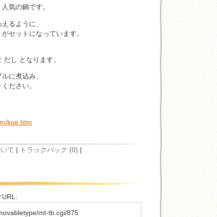
人気の鍋です。
えるように、
がセットになっています。
 だし となります。
ルに煮込み、
ください。
om/kue.htm
ついて
|
トラックバック (0)
|
RL:
movabletype/mt-tb.cgi/875