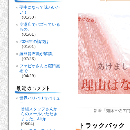
夢中になって味わいた
い！
（01/30）
空港店でバズっている
もの。
（01/01）
2026年の福袋は
（01/01）
羅臼昆布漁が解禁。
（07/23）
ファビオさんと羅臼昆
布で
（04/29）
世界バリバリ☆バリュ
ー
番組スタッフさんか
新着「知床三佐ヱ
らのメールいただき
ました。&lt;/p...
(08/04)
トラックバック