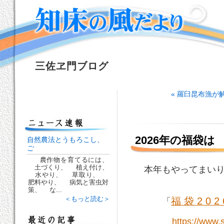
三佐ヱ門ブログ
« 羅臼昆布漁が
2026年の福袋は
自然農法とうもろこし、
ご
農作物を育てるには、
土づくり、 植え付け、
本年もやってまいり
水やり、 草取り、
肥料やり、 病気と害虫対
策、 な...
＜もっと読む＞
福 袋 2 0 2 
「
https://www.