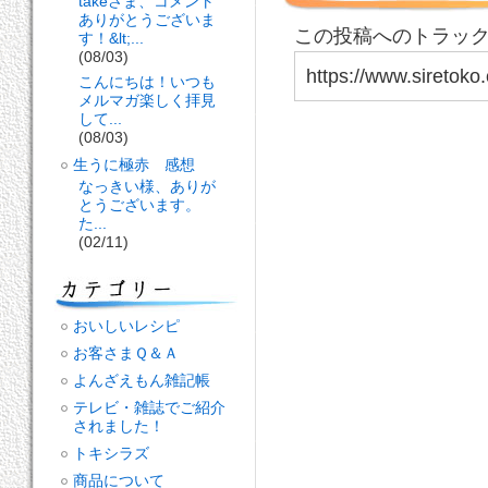
takeさま、コメント
ありがとうございま
この投稿へのトラックバ
す！&lt;...
(08/03)
https://www.siretoko
こんにちは！いつも
メルマガ楽しく拝見
して...
(08/03)
生うに極赤 感想
なっきい様、ありが
とうございます。
た...
(02/11)
おいしいレシピ
お客さまＱ＆Ａ
よんざえもん雑記帳
テレビ・雑誌でご紹介
されました！
トキシラズ
商品について