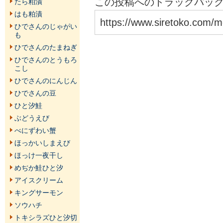
この投稿へのトラックバックU
たら粕漬
はも粕漬
https://www.siretoko.com/m
ひでさんのじゃがい
も
ひでさんのたまねぎ
ひでさんのとうもろ
こし
ひでさんのにんじん
ひでさんの豆
ひと汐鮭
ぶどうえび
べにずわい蟹
ほっかいしまえび
ほっけ一夜干し
めぢか鮭ひと汐
アイスクリーム
キングサーモン
ソウハチ
トキシラズひと汐切