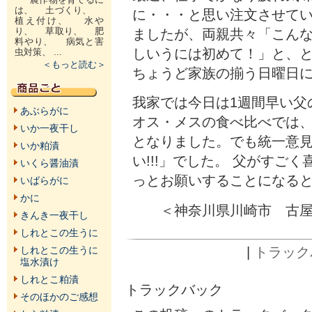
は、 土づくり、
に・・・と思い注文させて
植え付け、 水や
り、 草取り、 肥
ましたが、両親共々「こん
料やり、 病気と害
しいうには初めて！」と、
虫対策、 ...
＜もっと読む＞
ちょうど家族の揃う日曜日
我家では今日は1週間早い父
あぶらがに
オス・メスの食べ比べでは
いか一夜干し
となりました。でも統一意
いか粕漬
い!!!」でした。 父がすご
いくら醤油漬
っとお願いすることになる
いばらがに
かに
＜神奈川県川崎市 古屋
きんき一夜干し
しれとこの生うに
|
トラックバ
しれとこの生うに
塩水漬け
しれとこ粕漬
トラックバック
そのほかのご感想