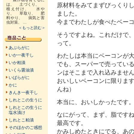
原材料をみてまずびっくり
は、 土づくり、
植え付け、 水や
ました。
り、 草取り、 肥
料やり、 病気と害
今までわたしが食べたベー
虫対策、 ...
＜もっと読む＞
そうですよね。これだけで
って。
あぶらがに
わたしは本当にベーコンが
いか一夜干し
いか粕漬
でも、スーパーで売ってい
いくら醤油漬
ンはそこまで入れ込みませ
いばらがに
おいしいベーコンに限りま
かに
んね）
きんき一夜干し
しれとこの生うに
本当に、おいしかったです
しれとこの生うに
塩水漬け
なにがって、まず、脂です
しれとこ粕漬
最高です。
そのほかのご感想
かみしめたときにでる、あ