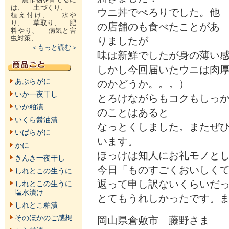
は、 土づくり、
ウニ丼でぺろりでした。他
植え付け、 水や
り、 草取り、 肥
の店舗のも食べたことがあ
料やり、 病気と害
虫対策、 ...
りましたが
＜もっと読む＞
味は新鮮でしたが身の薄い
しかし今回届いたウニは肉
あぶらがに
のかどうか。。。）
いか一夜干し
とろけながらもコクもしっ
いか粕漬
のことはあると
いくら醤油漬
なっとくしました。またぜ
いばらがに
います。
かに
ほっけは知人にお礼モノと
きんき一夜干し
今日「ものすごくおいしく
しれとこの生うに
返って申し訳ないくらいだ
しれとこの生うに
塩水漬け
とてもうれしかったです。
しれとこ粕漬
そのほかのご感想
岡山県倉敷市 藤野さま