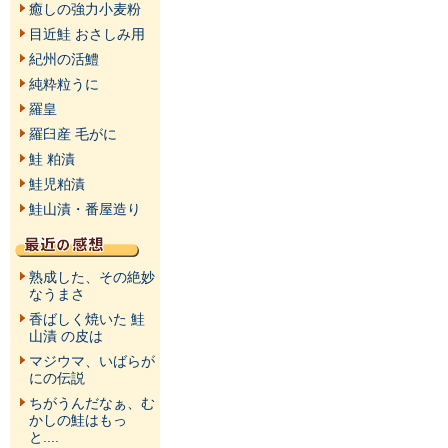
癒しの強力小麦粉
目近鮭 おさしみ用
紀州の活鱧
純粋粒うに
羅皇
羅臼産 毛がに
鮭 粕漬
鮭児粕漬
鮭山漬・番屋造り
熟成した、その絶妙
なうまさ
香ばしく焼いた 鮭
山漬 の皮は
マジウマ、いばらが
にの伝説
ちがうんだなぁ、む
かしの鮭はもっ
と....