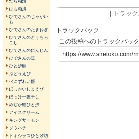
たら粕漬
はも粕漬
|
トラックバ
ひでさんのじゃがい
も
トラックバック
ひでさんのたまねぎ
ひでさんのとうもろ
この投稿へのトラックバックU
こし
ひでさんのにんじん
https://www.siretoko.com/m
ひでさんの豆
ひと汐鮭
ぶどうえび
べにずわい蟹
ほっかいしまえび
ほっけ一夜干し
めぢか鮭ひと汐
アイスクリーム
キングサーモン
ソウハチ
トキシラズひと汐切