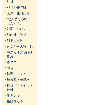
り身
バジル香味鮭
天然 羅臼昆布
完熟 手もみ鱈子
（たらこ）
対応について
幻の鮭 鮭児
斜里山麓豚
昔ながらの梅干し
時知らず鮭 おさし
み用
本クエ
海苔
無添加ジャム
無農薬・無肥料
特撰ギフトセット
鮭雅
生キンキ
生鮮真たら