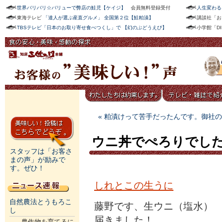
世界バリバリ☆バリューで弊店の鮭児【ケイジ】
会員無料登録受付
人生変わる
東海テレビ
「達人が選ぶ産直グルメ」 全国第２位【鮭粕漬】
講談社「お
TBSテレビ「日本のお取り寄せ食べつくし」で 【幻のぶどうえび】
小学館「D
« 粕漬けって苦手だったんです。御社
ウニ丼でぺろりでし
スタッフは「お客さ
まの声」が励みで
す。ぜひ！
しれとこの生うに
自然農法とうもろこ
藤野です、生ウニ（塩水）
し
届きました！
農作物を育てるに