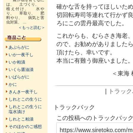
は、 土づくり、
確かな舌を持ってほしいた
植え付け、 水や
り、 草取り、 肥
切回転寿司等連れて行かず
料やり、 病気と害
ろにこの雲丹最高でした。
虫対策、 ...
＜もっと読む＞
これからも、むらさき海老
ので、お勧めがありましたら
あぶらがに
頂けたら、幸いです。
いか一夜干し
本当に有難う御座いました
いか粕漬
いくら醤油漬
＜東海
いばらがに
かに
|
トラックバ
きんき一夜干し
しれとこの生うに
トラックバック
しれとこの生うに
塩水漬け
この投稿へのトラックバックU
しれとこ粕漬
そのほかのご感想
https://www.siretoko.com/m