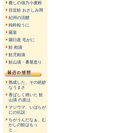
癒しの強力小麦粉
目近鮭 おさしみ用
紀州の活鱧
純粋粒うに
羅皇
羅臼産 毛がに
鮭 粕漬
鮭児粕漬
鮭山漬・番屋造り
熟成した、その絶妙
なうまさ
香ばしく焼いた 鮭
山漬 の皮は
マジウマ、いばらが
にの伝説
ちがうんだなぁ、む
かしの鮭はもっ
と....