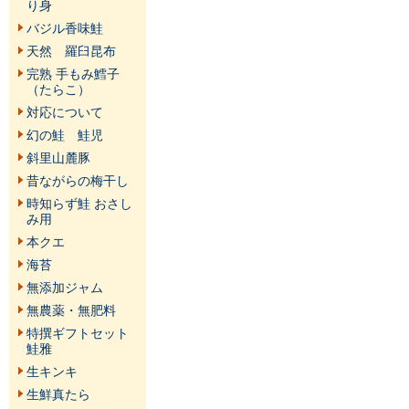
り身
バジル香味鮭
天然 羅臼昆布
完熟 手もみ鱈子
（たらこ）
対応について
幻の鮭 鮭児
斜里山麓豚
昔ながらの梅干し
時知らず鮭 おさし
み用
本クエ
海苔
無添加ジャム
無農薬・無肥料
特撰ギフトセット
鮭雅
生キンキ
生鮮真たら