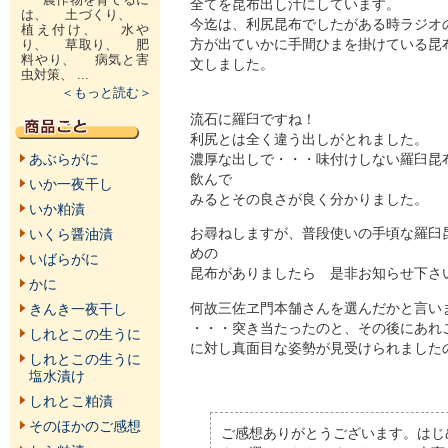
全てを昆布出し汁にしています。
は、 土づくり、
今迄は、利尻昆布でしたがある時ラジオの
植え付け、 水や
方が出ていかに手間ひまを掛けている昆
り、 草取り、 肥
料やり、 病気と害
文しました。
虫対策、 ...
＜もっと読む＞
流石に羅臼ですね！
利尻とは全く違う出しがとれました。
濃厚な出しで・・・味付けしない羅臼昆
あぶらがに
飲んで
いか一夜干し
みるとその良さが良く分かりました。
いか粕漬
お尋ねしますが、普段使いの手頃な羅臼
いくら醤油漬
めの
いばらがに
昆布がありましたら 是非お知らせ下さ
かに
何故三佐ヱ門本舗さんを選んだかと言い
きんき一夜干し
・・・突き当たったのと、その後にあれ
しれとこの生うに
に対し真面目な姿勢が見受けられました
しれとこの生うに
塩水漬け
しれとこ粕漬
そのほかのご感想
ご感想ありがとうございます。はじ