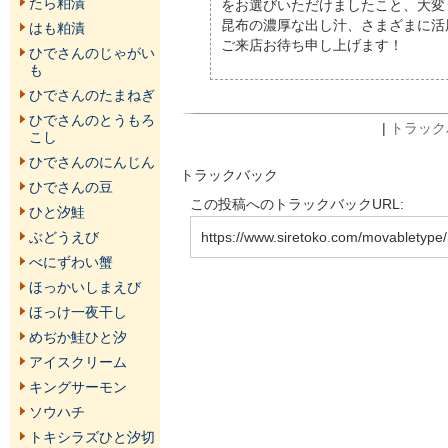
たら粕漬
をお選びいただけましたこと、大変
昆布の濃厚な出し汁、さまざまに活
はも粕漬
ご来店お待ち申し上げます！
ひでさんのじゃがい
も
ひでさんのたまねぎ
ひでさんのとうもろ
|
トラックバ
こし
ひでさんのにんじん
トラックバック
ひでさんの豆
この投稿へのトラックバックURL:
ひと汐鮭
ぶどうえび
https://www.siretoko.com/movabletype/
べにずわい蟹
ほっかいしまえび
ほっけ一夜干し
めぢか鮭ひと汐
アイスクリーム
キングサーモン
ソウハチ
トキシラズひと汐切