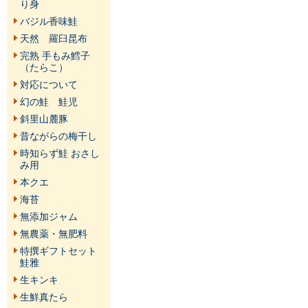
り身
バジル香味鮭
天然 羅臼昆布
完熟 手もみ鱈子
（たらこ）
対応について
幻の鮭 鮭児
斜里山麓豚
昔ながらの梅干し
時知らず鮭 おさし
み用
本クエ
海苔
無添加ジャム
無農薬・無肥料
特撰ギフトセット
鮭雅
生キンキ
生鮮真たら