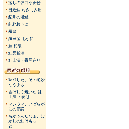
癒しの強力小麦粉
目近鮭 おさしみ用
紀州の活鱧
純粋粒うに
羅皇
羅臼産 毛がに
鮭 粕漬
鮭児粕漬
鮭山漬・番屋造り
熟成した、その絶妙
なうまさ
香ばしく焼いた 鮭
山漬 の皮は
マジウマ、いばらが
にの伝説
ちがうんだなぁ、む
かしの鮭はもっ
と....