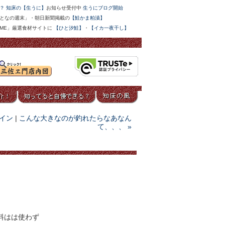
？ 知床の【生うに】
お知らせ受付中
生うにブログ開始
となの週末」・朝日新聞掲載の
【鮭かま粕漬】
IME」厳選食材サイトに
【ひと汐鮭】
・
【イカ一夜干し】
イン
|
こんな大きなのが釣れたらなあなん
て、、、 »
料はは使わず