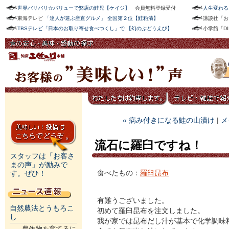
世界バリバリ☆バリューで弊店の鮭児【ケイジ】
会員無料登録受付
人生変わる
東海テレビ
「達人が選ぶ産直グルメ」 全国第２位【鮭粕漬】
講談社「お
TBSテレビ「日本のお取り寄せ食べつくし」で 【幻のぶどうえび】
小学館「D
« 病み付きになる鮭の山漬け
|
メ
流石に羅臼ですね！
スタッフは「お客さ
まの声」が励みで
食べたもの：
羅臼昆布
す。ぜひ！
有難うございました。
自然農法とうもろこ
初めて羅臼昆布を注文しました。
し
我が家では昆布だし汁が基本で化学調味
農作物を育てるに