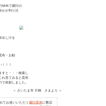
NHKで羅臼の
布かが判り注
布出し汁を
昆布・お勧
い！！！
ますと・・・検索し
これ見てみると昆布
ので依頼しました。
＜ さいたま市 片桐 さまより ＞
めてお使いいただく
羅臼昆布
に弊店