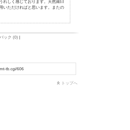
うれしく感じております。天然羅臼
用いただければと思います。またの
ック (0)
|
mt-tb.cgi/606
トップへ