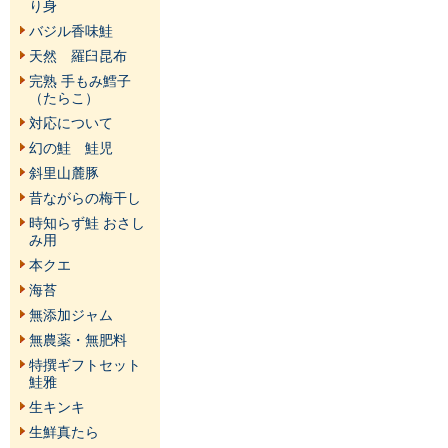
り身
バジル香味鮭
天然 羅臼昆布
完熟 手もみ鱈子
（たらこ）
対応について
幻の鮭 鮭児
斜里山麓豚
昔ながらの梅干し
時知らず鮭 おさし
み用
本クエ
海苔
無添加ジャム
無農薬・無肥料
特撰ギフトセット
鮭雅
生キンキ
生鮮真たら