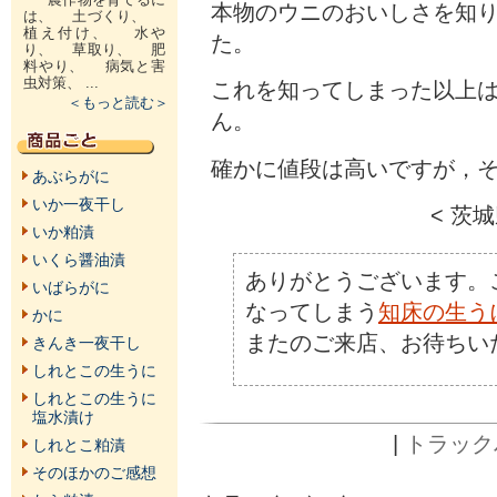
本物のウニのおいしさを知
は、 土づくり、
植え付け、 水や
た。
り、 草取り、 肥
料やり、 病気と害
虫対策、 ...
これを知ってしまった以上
＜もっと読む＞
ん。
確かに値段は高いですが，
あぶらがに
いか一夜干し
< 茨
いか粕漬
いくら醤油漬
ありがとうございます。
いばらがに
なってしまう
知床の生う
かに
またのご来店、お待ちい
きんき一夜干し
しれとこの生うに
しれとこの生うに
塩水漬け
|
トラックバ
しれとこ粕漬
そのほかのご感想