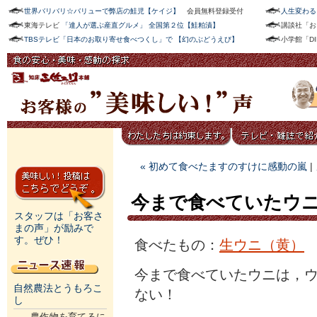
世界バリバリ☆バリューで弊店の鮭児【ケイジ】
会員無料登録受付
人生変わる
東海テレビ
「達人が選ぶ産直グルメ」 全国第２位【鮭粕漬】
講談社「お
TBSテレビ「日本のお取り寄せ食べつくし」で 【幻のぶどうえび】
小学館「D
« 初めて食べたますのすけに感動の嵐
|
今まで食べていたウ
スタッフは「お客さ
まの声」が励みで
す。ぜひ！
食べたもの：
生ウニ（黄）
今まで食べていたウニは，
自然農法とうもろこ
ない！
し
農作物を育てるに