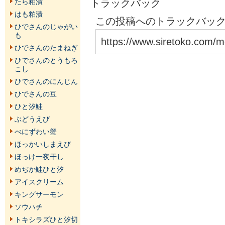
トラックバック
たら粕漬
はも粕漬
この投稿へのトラックバックU
ひでさんのじゃがい
も
https://www.siretoko.com/m
ひでさんのたまねぎ
ひでさんのとうもろ
こし
ひでさんのにんじん
ひでさんの豆
ひと汐鮭
ぶどうえび
べにずわい蟹
ほっかいしまえび
ほっけ一夜干し
めぢか鮭ひと汐
アイスクリーム
キングサーモン
ソウハチ
トキシラズひと汐切