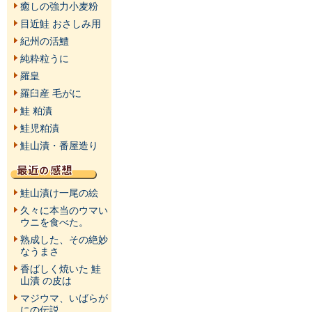
癒しの強力小麦粉
目近鮭 おさしみ用
紀州の活鱧
純粋粒うに
羅皇
羅臼産 毛がに
鮭 粕漬
鮭児粕漬
鮭山漬・番屋造り
鮭山漬け一尾の絵
久々に本当のウマい
ウニを食べた。
熟成した、その絶妙
なうまさ
香ばしく焼いた 鮭
山漬 の皮は
マジウマ、いばらが
にの伝説