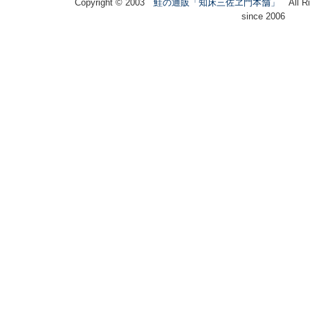
Copyright © 2003
鮭の通販「知床三佐ヱ門本舗」
All Ri
since 2006