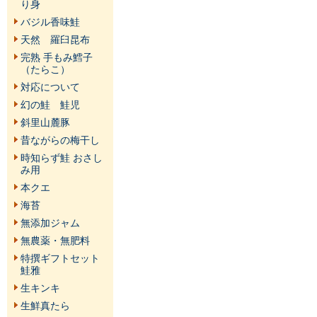
り身
バジル香味鮭
天然 羅臼昆布
完熟 手もみ鱈子
（たらこ）
対応について
幻の鮭 鮭児
斜里山麓豚
昔ながらの梅干し
時知らず鮭 おさし
み用
本クエ
海苔
無添加ジャム
無農薬・無肥料
特撰ギフトセット
鮭雅
生キンキ
生鮮真たら