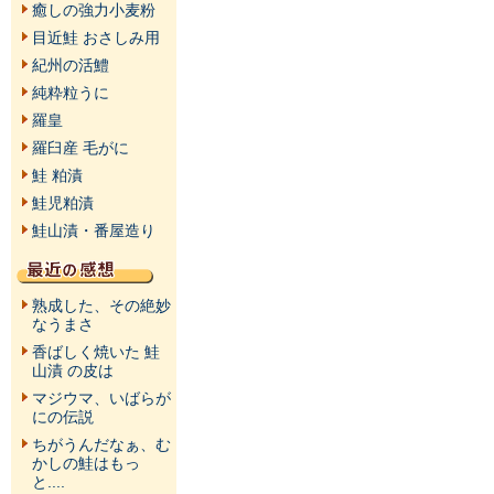
癒しの強力小麦粉
目近鮭 おさしみ用
紀州の活鱧
純粋粒うに
羅皇
羅臼産 毛がに
鮭 粕漬
鮭児粕漬
鮭山漬・番屋造り
熟成した、その絶妙
なうまさ
香ばしく焼いた 鮭
山漬 の皮は
マジウマ、いばらが
にの伝説
ちがうんだなぁ、む
かしの鮭はもっ
と....