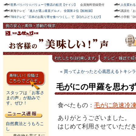
世界バリバリ☆バリューで弊店の鮭児【ケイジ】
会員無料登録受付
人生変わる
東海テレビ
「達人が選ぶ産直グルメ」 全国第２位【鮭粕漬】
講談社「お
TBSテレビ「日本のお取り寄せ食べつくし」で 【幻のぶどうえび】
小学館「D
« 買ってよかったと心底思えるトキシ
毛がにの甲羅を思わ
スタッフは「お客さ
まの声」が励みで
す。ぜひ！
食べたもの：
毛がに急速冷
ありがとうございました。
自然農法とうもろこ
はじめて利用させていただ
し
農作物を育てるに