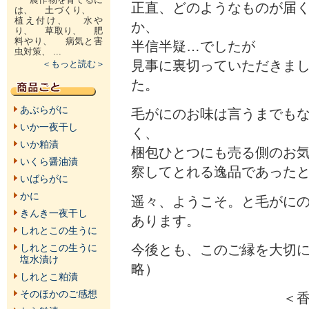
正直、どのようなものが届
は、 土づくり、
植え付け、 水や
か、
り、 草取り、 肥
料やり、 病気と害
半信半疑…でしたが
虫対策、 ...
見事に裏切っていただきま
＜もっと読む＞
た。
あぶらがに
毛がにのお味は言うまでも
いか一夜干し
く、
いか粕漬
梱包ひとつにも売る側のお
いくら醤油漬
察してとれる逸品であった
いばらがに
かに
遥々、ようこそ。と毛がに
きんき一夜干し
あります。
しれとこの生うに
今後とも、このご縁を大切
しれとこの生うに
塩水漬け
略）
しれとこ粕漬
そのほかのご感想
＜