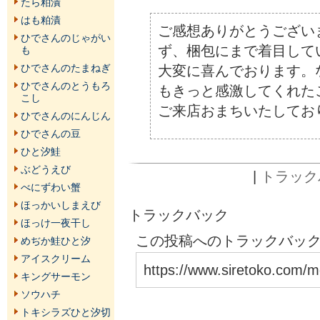
たら粕漬
はも粕漬
ご感想ありがとうござい
ひでさんのじゃがい
ず、梱包にまで着目して
も
ひでさんのたまねぎ
大変に喜んでおります。
ひでさんのとうもろ
もきっと感激してくれた
こし
ご来店おまちいたしてお
ひでさんのにんじん
ひでさんの豆
ひと汐鮭
ぶどうえび
|
トラックバ
べにずわい蟹
ほっかいしまえび
トラックバック
ほっけ一夜干し
この投稿へのトラックバックU
めぢか鮭ひと汐
アイスクリーム
https://www.siretoko.com/m
キングサーモン
ソウハチ
トキシラズひと汐切