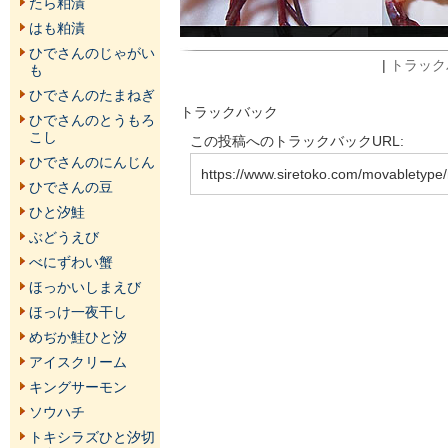
たら粕漬
はも粕漬
ひでさんのじゃがい
|
トラックバ
も
ひでさんのたまねぎ
トラックバック
ひでさんのとうもろ
こし
この投稿へのトラックバックURL:
ひでさんのにんじん
https://www.siretoko.com/movabletype/
ひでさんの豆
ひと汐鮭
ぶどうえび
べにずわい蟹
ほっかいしまえび
ほっけ一夜干し
めぢか鮭ひと汐
アイスクリーム
キングサーモン
ソウハチ
トキシラズひと汐切