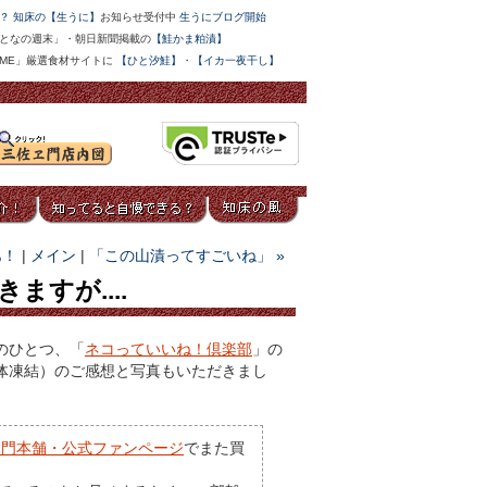
？ 知床の【生うに】
お知らせ受付中
生うにブログ開始
となの週末」・朝日新聞掲載の
【鮭かま粕漬】
IME」厳選食材サイトに
【ひと汐鮭】
・
【イカ一夜干し】
あ！
|
メイン
|
「この山漬ってすごいね」 »
すが....
のひとつ、「
ネコっていいね！倶楽部
」の
体凍結）のご感想と写真もいただきまし
ヱ門本舗・公式ファンページ
でまた買