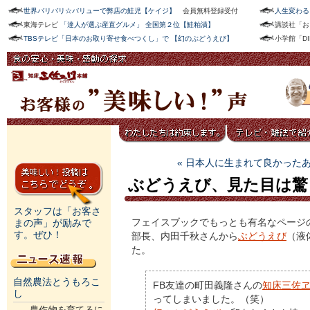
世界バリバリ☆バリューで弊店の鮭児【ケイジ】
会員無料登録受付
人生変わる
東海テレビ
「達人が選ぶ産直グルメ」 全国第２位【鮭粕漬】
講談社「お
TBSテレビ「日本のお取り寄せ食べつくし」で 【幻のぶどうえび】
小学館「D
« 日本人に生まれて良かった
ぶどうえび、見た目は驚きま
スタッフは「お客さ
フェイスブックでもっとも有名なページ
まの声」が励みで
す。ぜひ！
部長、内田千秋さんから
ぶどうえび
（液
た。
自然農法とうもろこ
FB友達の町田義隆さんの
知床三佐
し
ってしまいました。（笑）
農作物を育てるに