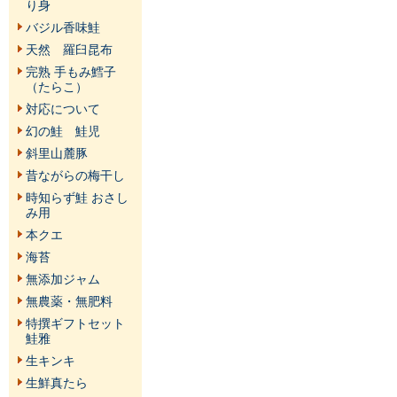
り身
バジル香味鮭
天然 羅臼昆布
完熟 手もみ鱈子
（たらこ）
対応について
幻の鮭 鮭児
斜里山麓豚
昔ながらの梅干し
時知らず鮭 おさし
み用
本クエ
海苔
無添加ジャム
無農薬・無肥料
特撰ギフトセット
鮭雅
生キンキ
生鮮真たら