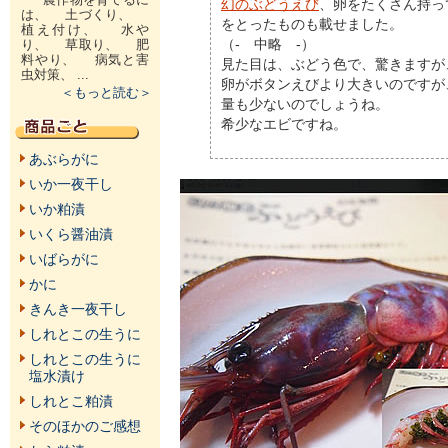
幻のぶどうえび
、卵をたくさん持っ
は、 土づくり、
をとったものも載せました。
植え付け、 水や
（- 中略 -）
り、 草取り、 肥
料やり、 病気と害
見た目は、ぶどう色で、驚きますが
虫対策、 ...
卵がボタンえびより大きいのですが
＜もっと読む＞
量も少ないのでしょうね。
希少なエビですね。
あぶらがに
いか一夜干し
いか粕漬
いくら醤油漬
いばらがに
かに
きんき一夜干し
しれとこの生うに
しれとこの生うに
塩水漬け
しれとこ粕漬
そのほかのご感想