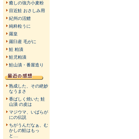
癒しの強力小麦粉
目近鮭 おさしみ用
紀州の活鱧
純粋粒うに
羅皇
羅臼産 毛がに
鮭 粕漬
鮭児粕漬
鮭山漬・番屋造り
熟成した、その絶妙
なうまさ
香ばしく焼いた 鮭
山漬 の皮は
マジウマ、いばらが
にの伝説
ちがうんだなぁ、む
かしの鮭はもっ
と....