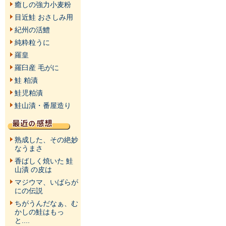
癒しの強力小麦粉
目近鮭 おさしみ用
紀州の活鱧
純粋粒うに
羅皇
羅臼産 毛がに
鮭 粕漬
鮭児粕漬
鮭山漬・番屋造り
熟成した、その絶妙
なうまさ
香ばしく焼いた 鮭
山漬 の皮は
マジウマ、いばらが
にの伝説
ちがうんだなぁ、む
かしの鮭はもっ
と....