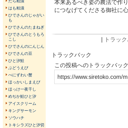
本来あるべき姿の農法で作
たら粕漬
はも粕漬
につなげてくださる御社に
ひでさんのじゃがい
も
ひでさんのたまねぎ
ひでさんのとうもろ
|
トラックバ
こし
ひでさんのにんじん
ひでさんの豆
トラックバック
ひと汐鮭
この投稿へのトラックバックU
ぶどうえび
べにずわい蟹
https://www.siretoko.com/m
ほっかいしまえび
ほっけ一夜干し
めぢか鮭ひと汐
アイスクリーム
キングサーモン
ソウハチ
トキシラズひと汐切