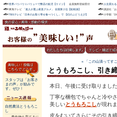
世界バリバリ☆バリューで弊店の鮭児【ケイジ】
会員無料登録受付
人生変わる
東海テレビ
「達人が選ぶ産直グルメ」 全国第２位【鮭粕漬】
講談社「お
TBSテレビ「日本のお取り寄せ食べつくし」で 【幻のぶどうえび】
小学館「D
« 「この山漬ってす
とうもろこし、引き
スタッフは「お客さ
まの声」が励みで
本日、午後に受け取りまし
す。ぜひ！
丁寧な梱包でちゃんと冷や
美しい
とうもろこし
が現れ
自然農法とうもろこ
し
皮をむいてさらにその引き
農作物を育てるに