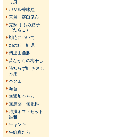
り身
バジル香味鮭
天然 羅臼昆布
完熟 手もみ鱈子
（たらこ）
対応について
幻の鮭 鮭児
斜里山麓豚
昔ながらの梅干し
時知らず鮭 おさし
み用
本クエ
海苔
無添加ジャム
無農薬・無肥料
特撰ギフトセット
鮭雅
生キンキ
生鮮真たら