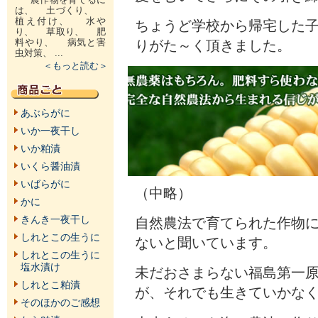
は、 土づくり、
植え付け、 水や
ちょうど学校から帰宅した
り、 草取り、 肥
料やり、 病気と害
りがた～く頂きました。
虫対策、 ...
＜もっと読む＞
あぶらがに
いか一夜干し
いか粕漬
いくら醤油漬
いばらがに
（中略）
かに
きんき一夜干し
自然農法で育てられた作物
しれとこの生うに
ないと聞いています。
しれとこの生うに
塩水漬け
未だおさまらない福島第一
しれとこ粕漬
が、それでも生きていかな
そのほかのご感想