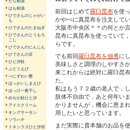
たら粕漬
はも粕漬
前回はじめて
羅臼昆布
を使
ひでさんのじゃがい
かやべに真昆布を注文して
も
大阪市中央区＊＊の何とか
ひでさんのたまねぎ
昆布に真昆布を使っていて
ひでさんのとうもろ
こし
らです。
ひでさんのにんじん
ひでさんの豆
でも前回
羅臼昆布を佃煮
に
ひと汐鮭
美味しさと調理のしやすさ
ぶどうえび
来これからは絶対に羅臼昆
べにずわい蟹
た。
ほっかいしまえび
私はもう７２歳の老人で，
ほっけ一夜干し
肢体不自由で，あと何年い
めぢか鮭ひと汐
かりませんが，機会に恵ま
アイスクリーム
用したいと思っています。
キングサーモン
ソウハチ
まだ実際に貴本舗のお品を
トキシラズひと汐切