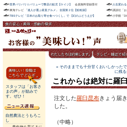
世界バリバリ☆バリューで弊店の鮭児【ケイジ】
会員無料登録受付
人生変わる
東海テレビ
「達人が選ぶ産直グルメ」 全国第２位【鮭粕漬】
講談社「お
TBSテレビ「日本のお取り寄せ食べつくし」で 【幻のぶどうえび】
小学館「D
« そのままでも十分甘くおいしかった
に残る
これからは絶対に羅
スタッフは「お客さ
まの声」が励みで
す。ぜひ！
注文した
羅臼昆布
きょう届
した。
自然農法とうもろこ
し
（中略）
農作物を育てるに