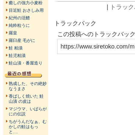
癒しの強力小麦粉
|
トラックバ
目近鮭 おさしみ用
紀州の活鱧
トラックバック
純粋粒うに
この投稿へのトラックバックU
羅皇
羅臼産 毛がに
https://www.siretoko.com/m
鮭 粕漬
鮭児粕漬
鮭山漬・番屋造り
熟成した、その絶妙
なうまさ
香ばしく焼いた 鮭
山漬 の皮は
マジウマ、いばらが
にの伝説
ちがうんだなぁ、む
かしの鮭はもっ
と....