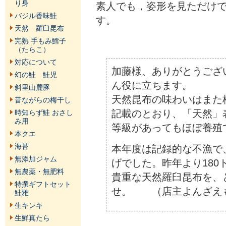
り身
素人でも，姿形を見ただけ
バジル香味鮭
す。
天然 羅臼昆布
完熟 手もみ鱈子
（たらこ）
対応について
加藤様、ありがとうござ
幻の鮭 鮭児
ん役に立ちます。
斜里山麓豚
天然昆布の味わいはまた
昔ながらの梅干し
記載のとおり、「天然」
時知らず鮭 おさし
み用
等級があってもほぼ養殖
本クエ
海苔
本年度は記録的な不漁で
無添加ジャム
げでした。昨年より180
無農薬・無肥料
貴重な天然羅臼昆布を、
特撰ギフトセット
せ。 （店主よんざえ
鮭雅
生キンキ
生鮮真たら