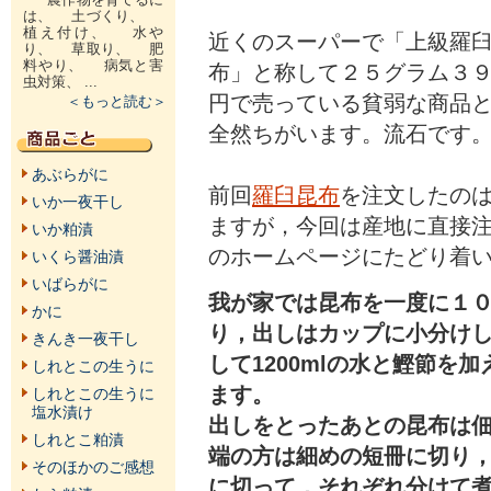
は、 土づくり、
植え付け、 水や
近くのスーパーで「上級羅
り、 草取り、 肥
料やり、 病気と害
布」と称して２５グラム３
虫対策、 ...
円で売っている貧弱な商品
＜もっと読む＞
全然ちがいます。流石です
あぶらがに
前回
羅臼昆布
を注文したの
いか一夜干し
ますが，今回は産地に直接
いか粕漬
のホームページにたどり着
いくら醤油漬
いばらがに
我が家では昆布を一度に１
かに
り，出しはカップに小分け
きんき一夜干し
して1200mlの水と鰹節を
しれとこの生うに
ます。
しれとこの生うに
塩水漬け
出しをとったあとの昆布は
しれとこ粕漬
端の方は細めの短冊に切り
そのほかのご感想
に切って，それぞれ分けて