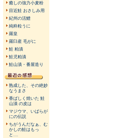
癒しの強力小麦粉
目近鮭 おさしみ用
紀州の活鱧
純粋粒うに
羅皇
羅臼産 毛がに
鮭 粕漬
鮭児粕漬
鮭山漬・番屋造り
熟成した、その絶妙
なうまさ
香ばしく焼いた 鮭
山漬 の皮は
マジウマ、いばらが
にの伝説
ちがうんだなぁ、む
かしの鮭はもっ
と....