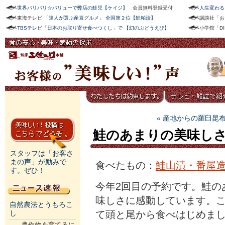
世界バリバリ☆バリューで弊店の鮭児【ケイジ】
会員無料登録受付
人生変わる
東海テレビ
「達人が選ぶ産直グルメ」 全国第２位【鮭粕漬】
講談社「お
TBSテレビ「日本のお取り寄せ食べつくし」で 【幻のぶどうえび】
小学館「D
« 産地からの羅臼昆
鮭のあまりの美味し
スタッフは「お客さ
まの声」が励みで
食べたもの：
鮭山漬・番屋
す。ぜひ！
今年2回目の予約です。鮭の
味しさに感動しています。
自然農法とうもろこ
て頭と尾から食べはじめま
し
農作物を育てるに