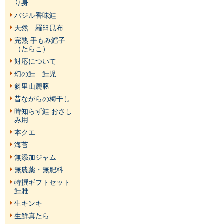
り身
バジル香味鮭
天然 羅臼昆布
完熟 手もみ鱈子
（たらこ）
対応について
幻の鮭 鮭児
斜里山麓豚
昔ながらの梅干し
時知らず鮭 おさし
み用
本クエ
海苔
無添加ジャム
無農薬・無肥料
特撰ギフトセット
鮭雅
生キンキ
生鮮真たら