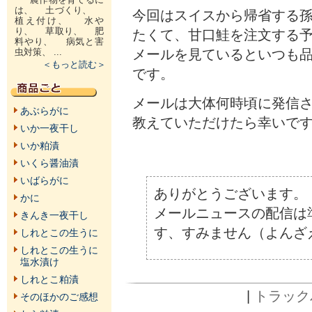
は、 土づくり、
今回はスイスから帰省する
植え付け、 水や
り、 草取り、 肥
たくて、甘口鮭を注文する
料やり、 病気と害
メールを見ているといつも
虫対策、 ...
＜もっと読む＞
です。
メールは大体何時頃に発信
あぶらがに
教えていただけたら幸いで
いか一夜干し
いか粕漬
いくら醤油漬
いばらがに
ありがとうございます。
かに
メールニュースの配信は
きんき一夜干し
す、すみません（よんざ
しれとこの生うに
しれとこの生うに
塩水漬け
しれとこ粕漬
|
トラックバ
そのほかのご感想