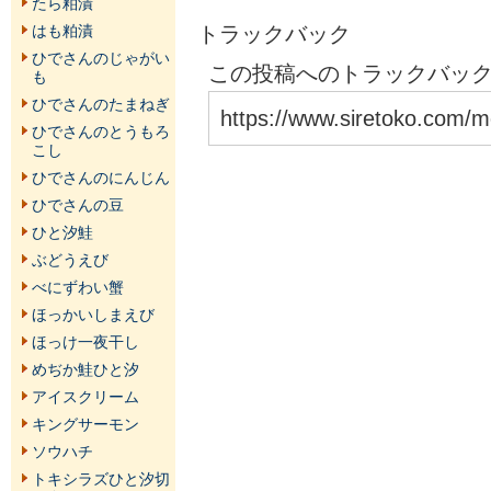
たら粕漬
トラックバック
はも粕漬
ひでさんのじゃがい
この投稿へのトラックバックU
も
ひでさんのたまねぎ
https://www.siretoko.com/m
ひでさんのとうもろ
こし
ひでさんのにんじん
ひでさんの豆
ひと汐鮭
ぶどうえび
べにずわい蟹
ほっかいしまえび
ほっけ一夜干し
めぢか鮭ひと汐
アイスクリーム
キングサーモン
ソウハチ
トキシラズひと汐切