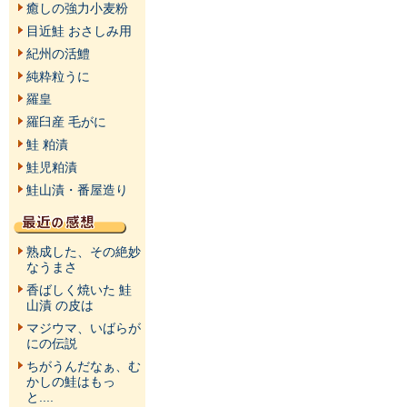
癒しの強力小麦粉
目近鮭 おさしみ用
紀州の活鱧
純粋粒うに
羅皇
羅臼産 毛がに
鮭 粕漬
鮭児粕漬
鮭山漬・番屋造り
熟成した、その絶妙
なうまさ
香ばしく焼いた 鮭
山漬 の皮は
マジウマ、いばらが
にの伝説
ちがうんだなぁ、む
かしの鮭はもっ
と....