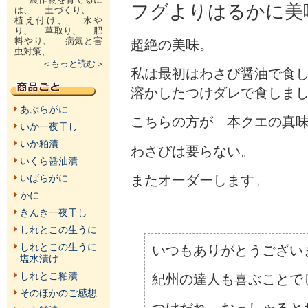
フグよりはるかに美
は、 土づくり、
植え付け、 水や
り、 草取り、 肥
料やり、 病気と害
超絶の美味。
虫対策、 ...
＜もっと読む＞
私は最初はわさび醤油で食
溶かしたつけダレで食しま
あぶらがに
こちらの方が 本クエの真
いか一夜干し
いか粕漬
わさびは要らない。
いくら醤油漬
またオーダーします。
いばらがに
かに
きんき一夜干し
しれとこの生うに
しれとこの生うに
いつもありがとうござい
塩水漬け
しれとこ粕漬
紀州の達人も喜ぶことで
そのほかのご感想
つけだれ、おっしゃると