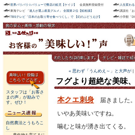
世界バリバリ☆バリューで弊店の鮭児【ケイジ】
会員無料登録受付
人生変わる
東海テレビ
「達人が選ぶ産直グルメ」 全国第２位【鮭粕漬】
講談社「お
TBSテレビ「日本のお取り寄せ食べつくし」で 【幻のぶどうえび】
小学館「D
« 思わず「うんめえ～」と大声が
|
フグより超絶な美味
スタッフは「お客さ
まの声」が励みで
本クエ刺身
届きました
す。ぜひ！
いやあ美味いですね。
自然農法とうもろこ
噛むと味が湧き出てくる。
し
農作物を育てるに