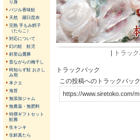
り身
バジル香味鮭
天然 羅臼昆布
完熟 手もみ鱈子
（たらこ）
対応について
幻の鮭 鮭児
|
トラックバ
斜里山麓豚
昔ながらの梅干し
トラックバック
時知らず鮭 おさし
み用
この投稿へのトラックバックU
本クエ
海苔
https://www.siretoko.com/m
無添加ジャム
無農薬・無肥料
特撰ギフトセット
鮭雅
生キンキ
生鮮真たら