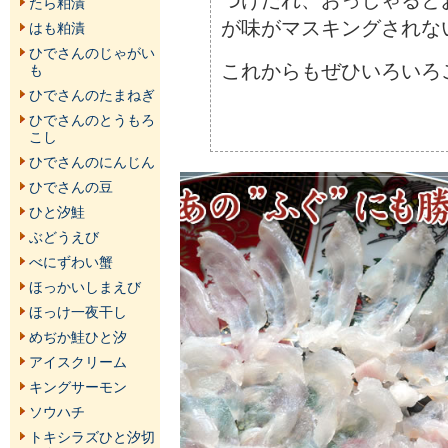
たら粕漬
が味がマスキングされな
はも粕漬
ひでさんのじゃがい
これからもぜひいろいろ
も
ひでさんのたまねぎ
ひでさんのとうもろ
こし
ひでさんのにんじん
ひでさんの豆
ひと汐鮭
ぶどうえび
べにずわい蟹
ほっかいしまえび
ほっけ一夜干し
めぢか鮭ひと汐
アイスクリーム
キングサーモン
ソウハチ
トキシラズひと汐切