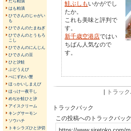
たら粕漬
鮭ぶしも
いかがでし
はも粕漬
たか。
ひでさんのじゃがい
これも美味と評判で
も
す。
ひでさんのたまねぎ
新千歳空港店
ではい
ひでさんのとうもろ
こし
ちばん人気なので
ひでさんのにんじん
す。
ひでさんの豆
ひと汐鮭
ぶどうえび
べにずわい蟹
ほっかいしまえび
|
トラックバ
ほっけ一夜干し
めぢか鮭ひと汐
アイスクリーム
トラックバック
キングサーモン
この投稿へのトラックバックU
ソウハチ
トキシラズひと汐切
https://www.siretoko.com/m