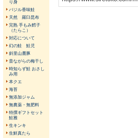
り身
バジル香味鮭
天然 羅臼昆布
完熟 手もみ鱈子
（たらこ）
対応について
幻の鮭 鮭児
斜里山麓豚
昔ながらの梅干し
時知らず鮭 おさし
み用
本クエ
海苔
無添加ジャム
無農薬・無肥料
特撰ギフトセット
鮭雅
生キンキ
生鮮真たら