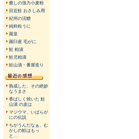
癒しの強力小麦粉
目近鮭 おさしみ用
紀州の活鱧
純粋粒うに
羅皇
羅臼産 毛がに
鮭 粕漬
鮭児粕漬
鮭山漬・番屋造り
熟成した、その絶妙
なうまさ
香ばしく焼いた 鮭
山漬 の皮は
マジウマ、いばらが
にの伝説
ちがうんだなぁ、む
かしの鮭はもっ
と....