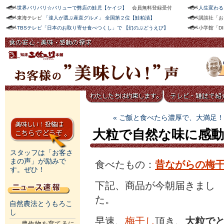
世界バリバリ☆バリューで弊店の鮭児【ケイジ】
会員無料登録受付
人生変わる
東海テレビ
「達人が選ぶ産直グルメ」 全国第２位【鮭粕漬】
講談社「お
TBSテレビ「日本のお取り寄せ食べつくし」で 【幻のぶどうえび】
小学館「D
« ご飯と食べたら濃厚で、大満足！
大粒で自然な味に感動
スタッフは「お客さ
まの声」が励みで
食べたもの：
昔ながらの梅
す。ぜひ！
下記、商品が今朝届きまし
た。
自然農法とうもろこ
し
早速、
梅干し
頂き、
大粒で
農作物を育てるに