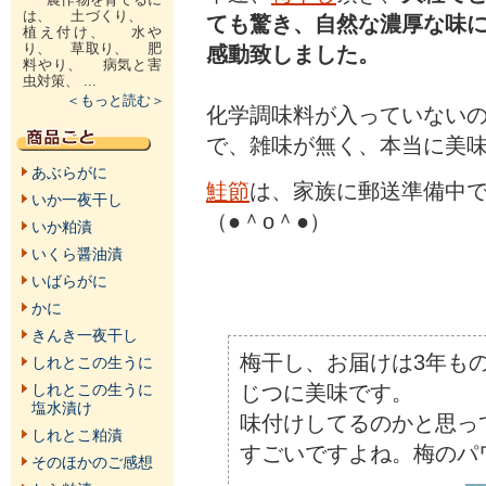
は、 土づくり、
ても驚き、自然な濃厚な味
植え付け、 水や
り、 草取り、 肥
感動致しました。
料やり、 病気と害
虫対策、 ...
＜もっと読む＞
化学調味料が入っていない
で、雑味が無く、本当に美
あぶらがに
鮭節
は、家族に郵送準備中
いか一夜干し
（●＾o＾●）
いか粕漬
いくら醤油漬
いばらがに
かに
きんき一夜干し
梅干し、お届けは3年も
しれとこの生うに
じつに美味です。
しれとこの生うに
塩水漬け
味付けしてるのかと思っ
しれとこ粕漬
すごいですよね。梅のパ
そのほかのご感想