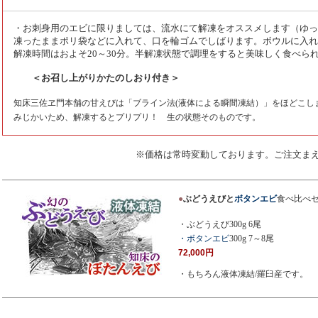
・お刺身用のエビに限りましては、流水にて解凍をオススメします（ゆっ
凍ったままポリ袋などに入れて、口を輪ゴムでしばります。ボウルに入れ
解凍時間はおよそ20～30分。半解凍状態で調理をすると美味しく食べら
＜お召し上がりかたのしおり付き＞
知床三佐ヱ門本舗の甘えびは「ブライン法(液体による瞬間凍結）」をほどこし
みじかいため、解凍するとプリプリ！ 生の状態そのものです。
※価格は常時変動しております。ご注文ま
●
ぶどうえびと
ボタンエビ
食べ比べ
・ぶどうえび300g 6尾
・ボタンエビ
300g 7～8尾
72,000円
・もちろん液体凍結/羅臼産です。