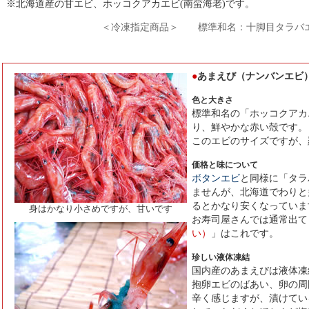
※北海道産の甘エビ、ホッコクアカエビ(南蛮海老)です。
＜冷凍指定商品＞
標準和名：十脚目タラバ
●
あまえび（ナンバンエビ
色と大きさ
標準和名の「ホッコクアカ
り、鮮やかな赤い殻です。
このエビのサイズですが、
価格と味について
ボタンエビ
と同様に「タラ
ませんが、北海道でわりと
るとかなり安くなっていま
身はかなり小さめですが、甘いです
お寿司屋さんでは通常出て
い）
」はこれです。
珍しい液体凍結
国内産のあまえびは
液体凍
抱卵エビのばあい、卵の周
辛く感じますが、漬けてい