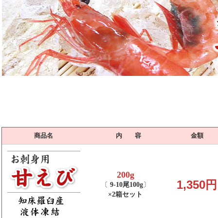
商品名
内 容
金額
200g
1,350円
〔
9-10尾100g
〕
×2箱セット