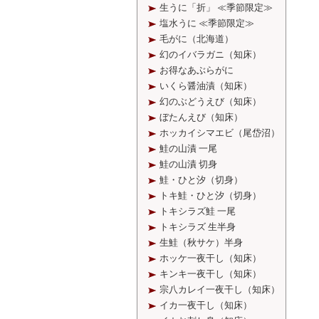
生うに「折」
≪季節限定≫
塩水うに
≪季節限定≫
毛がに（北海道）
幻のイバラガニ（知床）
お得なあぶらがに
いくら醤油漬（知床）
幻のぶどうえび（知床）
ぼたんえび（知床）
ホッカイシマエビ（尾岱沼）
鮭の山漬 一尾
鮭の山漬 切身
鮭・ひと汐（切身）
トキ鮭・ひと汐（切身）
トキシラズ鮭 一尾
トキシラズ 生半身
生鮭（秋サケ）半身
ホッケ一夜干し（知床）
キンキ一夜干し（知床）
宗八カレイ一夜干し（知床）
イカ一夜干し（知床）