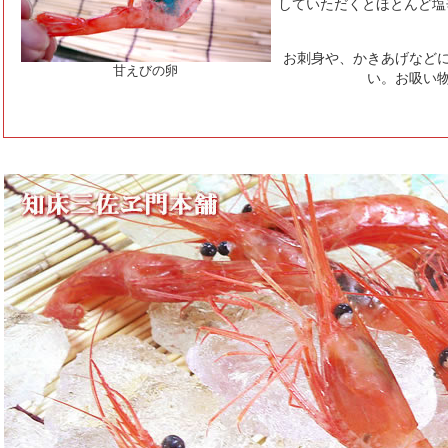
していただくとほとんど塩
お刺身や、かきあげなど
甘えびの卵
い。お吸い