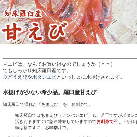
甘エビは、なんてお買い得なのでしょうか（＾＾）
でもしっかり知床羅臼産です。
ぶどうえび
や
ボタンエビ
といっしょに水揚げされます。
水揚げが少ない希少品。羅臼産甘えび
知床羅臼で獲れた「あまえび」を、お刺身で。
知床羅臼ではあまえび（ナンバンエビ）も、若干ですがボタン
活きたまますぐに急速凍結していますので
お刺身で
召し上がれ
頭は捨てずに、お味噌汁で。