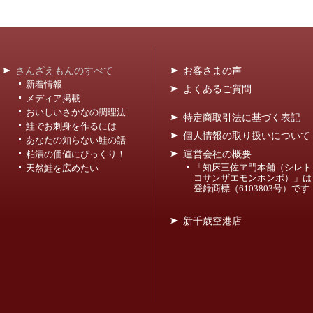
さんざえもんのすべて
お客さまの声
新着情報
よくあるご質問
メディア掲載
おいしいさかなの調理法
特定商取引法に基づく表記
鮭でお刺身を作るには
個人情報の取り扱いについて
あなたの知らない鮭の話
運営会社の概要
粕漬の価値にびっくり！
「知床三佐ヱ門本舗（シレト
天然鮭を広めたい
コサンザエモンホンポ）」は
登録商標（6103803号）です
新千歳空港店