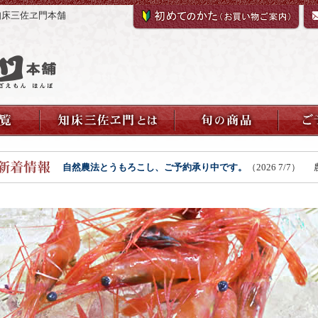
知床三佐ヱ門本舗
自然農法とうもろこし、ご予約承り中です。
（2026 7/7）
農