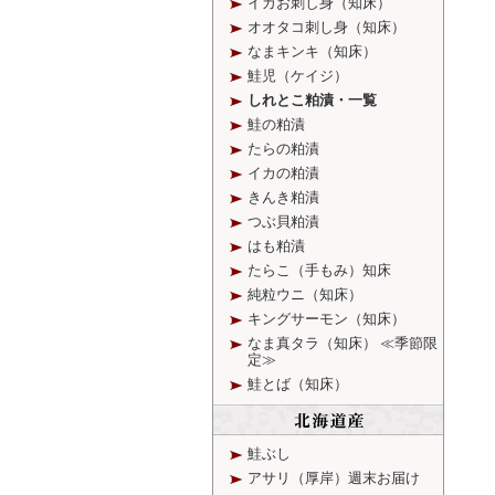
イカお刺し身（知床）
オオタコ刺し身（知床）
なまキンキ（知床）
鮭児（ケイジ）
しれとこ粕漬・一覧
鮭の粕漬
たらの粕漬
イカの粕漬
きんき粕漬
つぶ貝粕漬
はも粕漬
たらこ（手もみ）知床
純粒ウニ（知床）
キングサーモン（知床）
なま真タラ（知床）
≪季節限
定≫
鮭とば（知床）
鮭ぶし
アサリ（厚岸）週末お届け