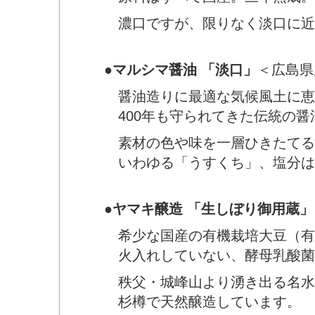
濃口ですが、限りなく淡口に近い
●
マルシマ醤油 「淡口」
＜広島県
醤油造りに最適な気候風土に恵
400年も守られてきた伝統の醤
素材の色や味を一層ひきたてる
いわゆる「うすくち」、塩分は
●
ヤマキ醸造 「生しぼり御用蔵」
希少な国産の有機栽培大豆（有機
火入れしていない、酵母乳酸菌が
秩父・城峰山より湧き出る名水「
杉樽で天然醸造しています。