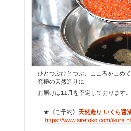
ひとつぶひとつぶ、こころをこめて
究極の天然造りに。
お届けは11月を予定しております
★《ご予約》
天然造り いくら醤
https://www.siretoko.com/ikura.h