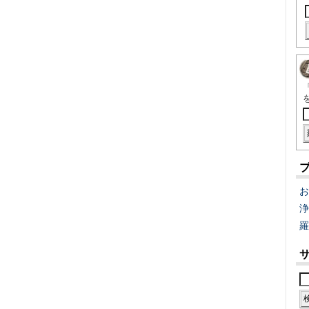
お
浄
羅