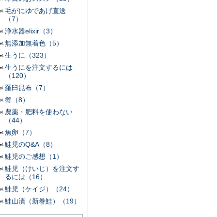
毛がにゆであげ直送
（7）
浄水器elixir（3）
無添加無着色（5）
生うに（323）
生うにを注文するには
（120）
羅臼昆布（7）
蟹（8）
農薬・肥料を使わない
（44）
魚卵（7）
鮭児のQ&A（8）
鮭児のご感想（1）
鮭児（けいじ）を注文す
るには（16）
鮭児（ケイジ）（24）
鮭山漬（新巻鮭）（19）