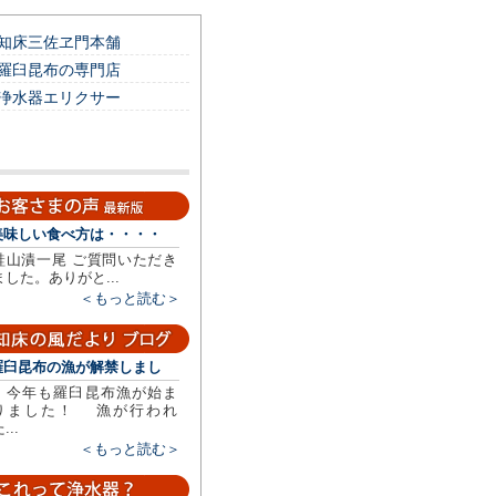
知床三佐ヱ門本舗
羅臼昆布の専門店
浄水器エリクサー
美味しい食べ方は・・・・
鮭山漬一尾 ご質問いただき
ました。ありがと...
＜もっと読む＞
羅臼昆布の漁が解禁しまし
今年も羅臼昆布漁が始ま
りました！ 漁が行われ
...
＜もっと読む＞