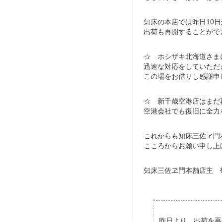
知床の本店では昨日10
出荷も再開することがで
☆ ホシザキ北海道さま
迅速な対応をしていただ
この場をお借りし感謝申
☆ 新千歳空港店はまだ
空港会社でも復旧に全力
これからも知床三佐ヱ門
こころからお願い申し上
知床三佐ヱ門本舗店主 
昨日より、出荷を再