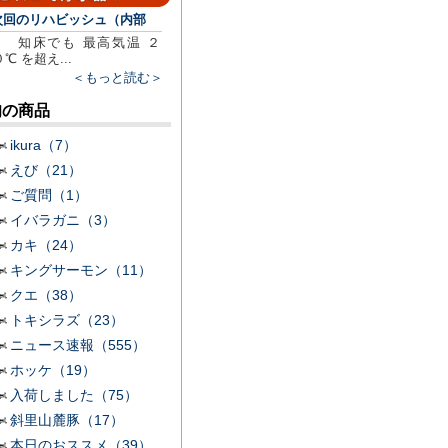
次回のリハビッシュ（内部
知床でも 最高気温 ２
０℃ を超え...
＜もっと読む＞
旬の商品
ikura（7）
えび（21）
ご質問（1）
イバラガニ（3）
カキ（24）
キングサーモン（11）
クエ（38）
トキシラズ（23）
ニュース速報（555）
ホッケ（19）
入荷しました（75）
斜里山麓豚（17）
本日のおススメ（39）