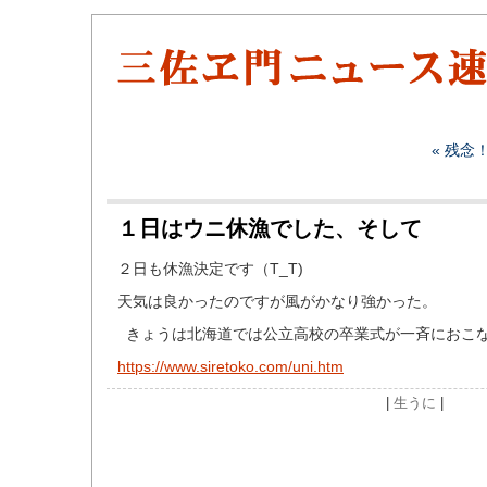
« 残念
１日はウニ休漁でした、そして
２日も休漁決定です（T_T)
天気は良かったのですが風がかなり強かった。
きょうは北海道では公立高校の卒業式が一斉におこ
https://www.siretoko.com/uni.htm
|
生うに
|