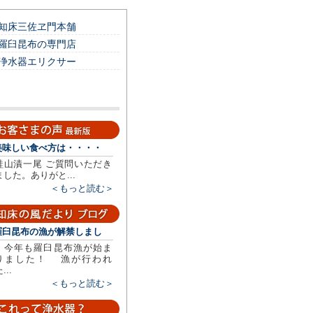
知床三佐ヱ門本舗
羅臼昆布の専門店
浄水器エリクサー
美味しい食べ方は・・・・
鮭山漬一尾 ご質問いただき
ました。ありがと...
＜もっと読む＞
羅臼昆布の漁が解禁しまし
今年も羅臼昆布漁が始ま
りました！ 漁が行われ
...
＜もっと読む＞