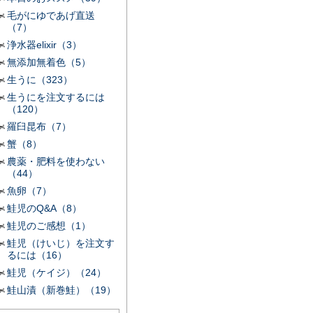
毛がにゆであげ直送
（7）
浄水器elixir（3）
無添加無着色（5）
生うに（323）
生うにを注文するには
（120）
羅臼昆布（7）
蟹（8）
農薬・肥料を使わない
（44）
魚卵（7）
鮭児のQ&A（8）
鮭児のご感想（1）
鮭児（けいじ）を注文す
るには（16）
鮭児（ケイジ）（24）
鮭山漬（新巻鮭）（19）