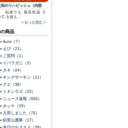
次回のリハビッシュ（内部
知床でも 最高気温 ２
０℃ を超え...
＜もっと読む＞
旬の商品
ikura（7）
えび（21）
ご質問（1）
イバラガニ（3）
カキ（24）
キングサーモン（11）
クエ（38）
トキシラズ（23）
ニュース速報（555）
ホッケ（19）
入荷しました（75）
斜里山麓豚（17）
本日のおススメ（39）