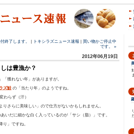
受付終了します。
|
トキシラズ
ニュース速報
|
買い物かご停止中
です。 »
2012年06月19日
としは豊漁か？
」「獲れない年」がありますが。
ラズ鮭
の「当たり年」のようですね。
と変わらず（汗）
よりさらに美味しい」ので仕方がないかもしれません。
のあいだに細かな白く入っているのが「サシ（脂）」です。
た
降り」ですね。