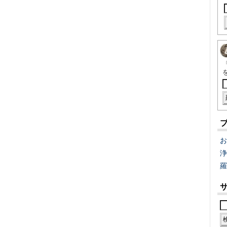
お
浄
羅