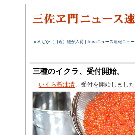
« めぢか（目近）鮭が入荷
|
ikura
ニュース速報
ニュー
三種のイクラ、受付開始。
いくら醤油漬
、受付を開始しまし