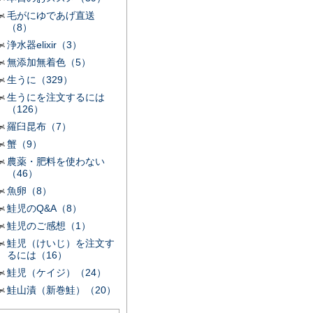
毛がにゆであげ直送
（8）
浄水器elixir（3）
無添加無着色（5）
生うに（329）
生うにを注文するには
（126）
羅臼昆布（7）
蟹（9）
農薬・肥料を使わない
（46）
魚卵（8）
鮭児のQ&A（8）
鮭児のご感想（1）
鮭児（けいじ）を注文す
るには（16）
鮭児（ケイジ）（24）
鮭山漬（新巻鮭）（20）