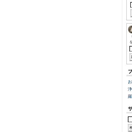
お
浄
羅