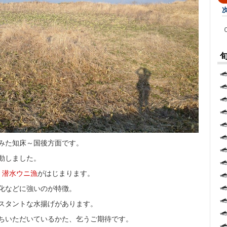
みた知床～国後方面です。
動しました。
、
潜水ウニ漁
がはじまります。
化などに強いのが特徴。
スタントな水揚げがあります。
ちいただいているかた、乞うご期待です。