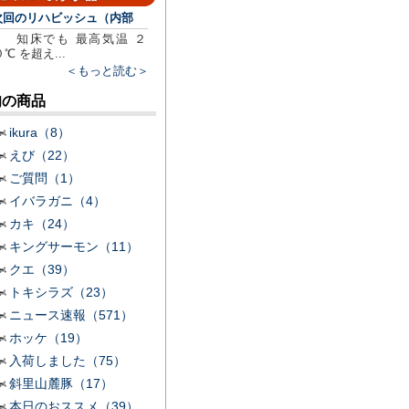
次回のリハビッシュ（内部
知床でも 最高気温 ２
０℃ を超え...
＜もっと読む＞
旬の商品
ikura（8）
えび（22）
ご質問（1）
イバラガニ（4）
カキ（24）
キングサーモン（11）
クエ（39）
トキシラズ（23）
ニュース速報（571）
ホッケ（19）
入荷しました（75）
斜里山麓豚（17）
本日のおススメ（39）