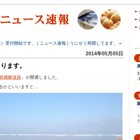
産）受付開始です。
|
ニュース速報
|
うにセリ再開してます。 »
2014年05月05日
まります。
床横断道路
」が開通しました。
かといいますと....
た