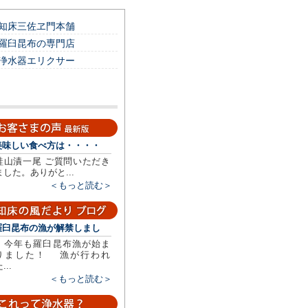
知床三佐ヱ門本舗
羅臼昆布の専門店
浄水器エリクサー
美味しい食べ方は・・・・
鮭山漬一尾 ご質問いただき
ました。ありがと...
＜もっと読む＞
羅臼昆布の漁が解禁しまし
今年も羅臼昆布漁が始ま
りました！ 漁が行われ
...
＜もっと読む＞