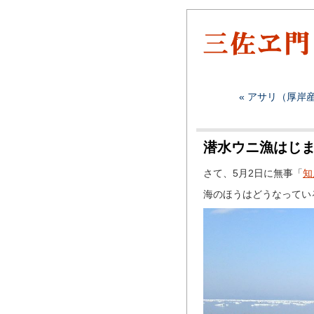
« アサリ（厚岸
潜水ウニ漁はじ
さて、5月2日に無事「
知
海のほうはどうなっている