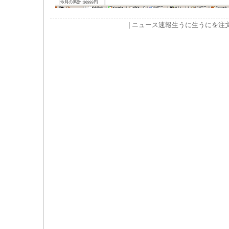
|
ニュース速報
生うに
生うにを注