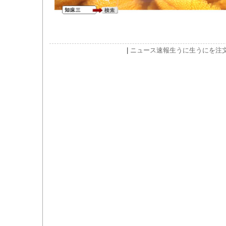
|
ニュース速報
生うに
生うにを注