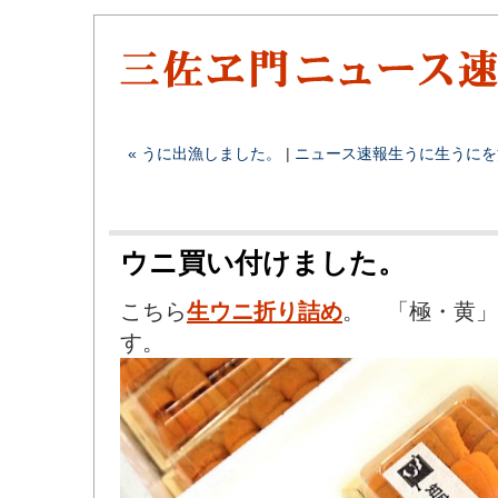
« うに出漁しました。
|
ニュース速報
生うに
生うにを
ウニ買い付けました。
こちら
生ウニ折り詰め
。 「極・黄」
す。