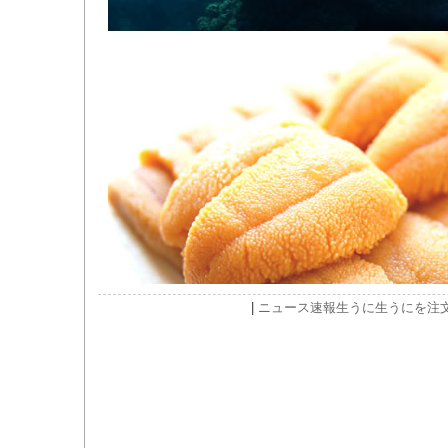
|
ニュース速報
生うに
生うにを注