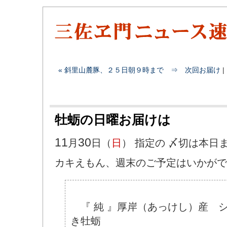
« 斜里山麓豚、２５日朝９時まで ⇒ 次回お届け
|
牡蛎の日曜お届けは
11
30
月
日（
日
） 指定の 〆切は本日
カキえもん、週末のご予定はいかがで
『 純 』厚岸（あっけし）産 シ
き牡蛎