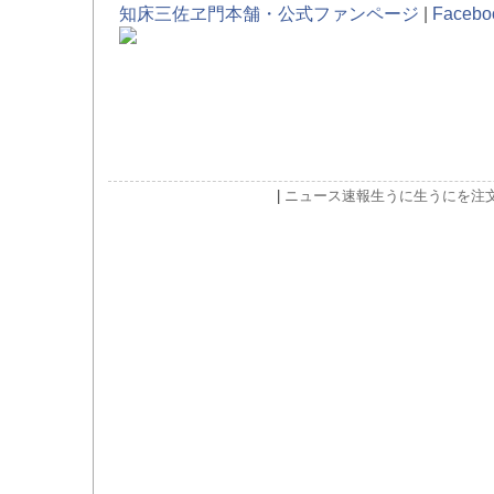
知床三佐ヱ門本舗・公式ファンページ
|
Face
|
ニュース速報
生うに
生うにを注