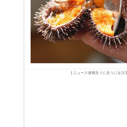
|
ニュース速報
生うに
生うにを注