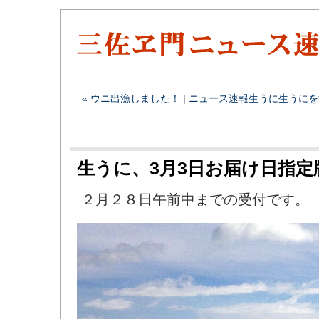
« ウニ出漁しました！
|
ニュース速報
生うに
生うにを
生うに、3月3日お届け日指定
２月２８日午前中までの受付です。