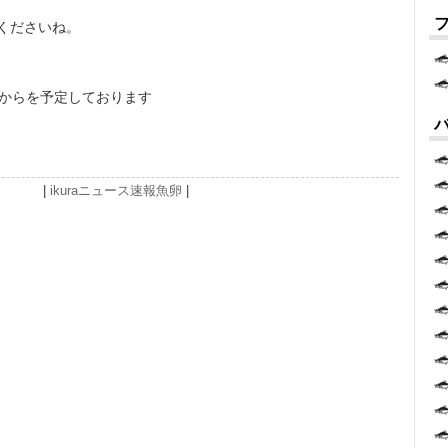
くださいね。
らを予定しております
|
ikura
ニュース速報
魚卵
|