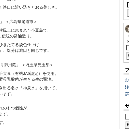
淡口に近い透きとおる美しさ。
」 ＜広島県尾道市＞
風土に恵まれた小豆島で、
た伝統の醤油造り。
きたてる淡色仕上げ。
、塩分は濃口と同じです。
り御用蔵」 ＜埼玉県児玉郡＞
大豆（有機JAS認定）を使用。
母乳酸菌が生きる生の醤油。
お
浄
出る名水「神泉水」を用いて、
います。
羅
れのもつ個性が、
ます。
す。