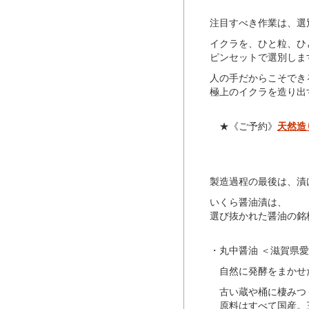
注目すべき作業は、選
イクラを、ひと粒、ひ
ピンセットで選別しま
人の手だからこそでき
極上のイクラを造り出
★《ご予約》
天然造
製造過程の最後は、漬
いくら醤油漬は、
選び抜かれた醤油の銘
・丸中醤油 ＜滋賀県愛
自然に発酵をまかせた
古い蔵や桶に棲みつく
原料はすべて国産。