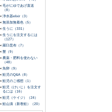
毛がにゆであげ直送
（8）
浄水器elixir（3）
無添加無着色（5）
生うに（331）
生うにを注文するには
（127）
羅臼昆布（7）
蟹（9）
農薬・肥料を使わない
（48）
魚卵（9）
鮭児のQ&A（8）
鮭児のご感想（1）
鮭児（けいじ）を注文す
るには（16）
鮭児（ケイジ）（24）
鮭山漬（新巻鮭）（20）