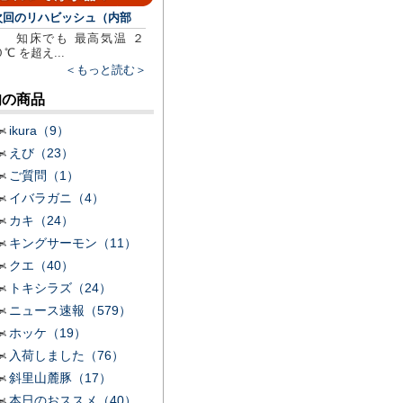
次回のリハビッシュ（内部
知床でも 最高気温 ２
０℃ を超え...
＜もっと読む＞
旬の商品
ikura（9）
えび（23）
ご質問（1）
イバラガニ（4）
カキ（24）
キングサーモン（11）
クエ（40）
トキシラズ（24）
ニュース速報（579）
ホッケ（19）
入荷しました（76）
斜里山麓豚（17）
本日のおススメ（40）