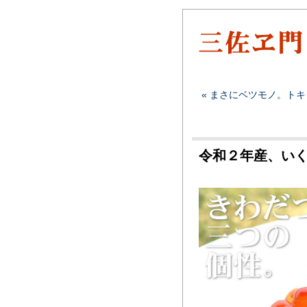
« まさにベツモノ。ト
令和２年産、い