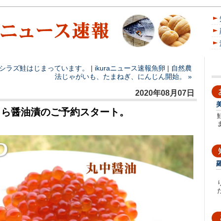
キシラズ鮭はじまっています。
|
ikura
ニュース速報
魚卵
|
自然農
法じゃがいも、たまねぎ、にんじん開始。 »
2020年08月07日
くら醤油漬のご予約スタート。
た