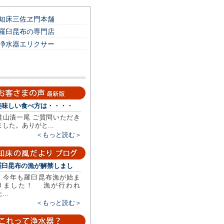
知床三佐ヱ門本舗
羅臼昆布の専門店
浄水器エリクサー
美味しい食べ方は・・・・
鮭山漬一尾 ご質問いただき
ました。ありがと...
＜もっと読む＞
羅臼昆布の漁が解禁しまし
今年も羅臼昆布漁が始ま
りました！ 漁が行われ
...
＜もっと読む＞