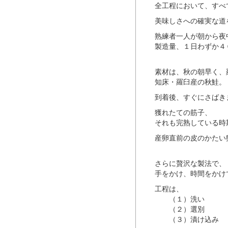
全工程において、すべ
美味しさへの確実な道
熟練者一人が朝から夜
製造量、１日わずか４
素材は、秋の朝早く、
知床・羅臼産の秋鮭。
到着後、すぐにさばき
獲れたての筋子、
それも完熟している時
産卵直前の皮のかたい
さらに贅沢な製法で、
手をかけ、時間をかけ
工程は、
（１）洗い
（２）選別
（３）漬け込み