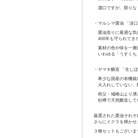
濃口ですが、限りなく
・マルシマ醤油 「淡口
醤油造りに最適な気候
400年も守られてき
素材の色や味を一層ひ
いわゆる「うすくち」
・ヤマキ醸造 「生しぼ
希少な国産の有機栽培
火入れしていない、酵
秩父・城峰山より湧き
杉樽で天然醸造して
厳選された醤油それぞ
さらにイクラを輝かせ
３種セットもございま