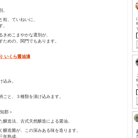
別。
と粒、ていねいに、
す。
るきめこまやかな選別が、
すための、関門でもあります。
り いくら醤油漬
け込み。
柄ごと、３種類を漬け込みます。
知郡＞
醸造法、古式天然醸造による醤油。
醸造菌が、この深みある味を造ります。
三年熟成。