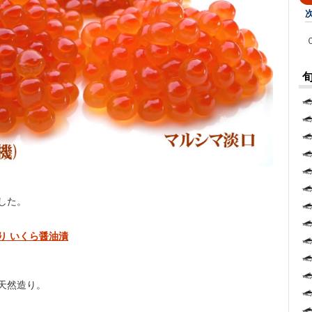
した。
り いくら醤油漬
天然造り。