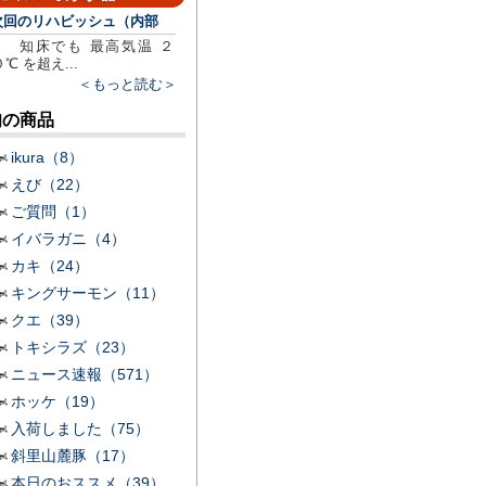
次回のリハビッシュ（内部
知床でも 最高気温 ２
０℃ を超え...
＜もっと読む＞
旬の商品
ikura（8）
えび（22）
ご質問（1）
イバラガニ（4）
カキ（24）
キングサーモン（11）
クエ（39）
トキシラズ（23）
ニュース速報（571）
ホッケ（19）
入荷しました（75）
斜里山麓豚（17）
本日のおススメ（39）