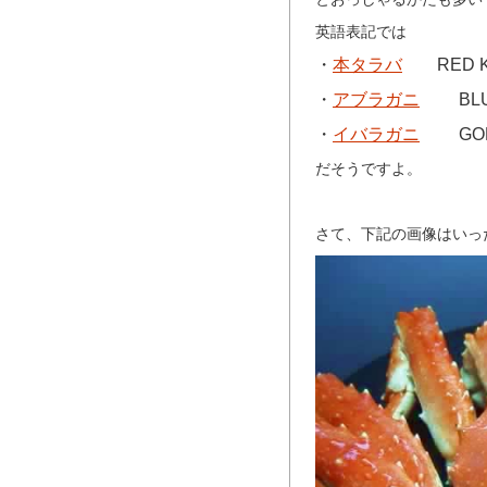
英語表記では
・
本タラバ
RED K
・
アブラガニ
BLUE
・
イバラガニ
GOLD
だそうですよ。
さて、下記の画像はいっ