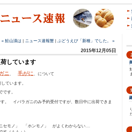
« 鮭山漬は
|
ニュース速報
蟹
|
ぶどうえび「新種」でした。 »
2015年12月05日
入荷しています
ガニ
毛がに
、
、について
荷しています。
でです。
です。 イバラガニのみ予約受付ですが、数日中に出荷できま
た
ニセモノ」 「ホンモノ」 がよくわからない....
です（＾＾；）