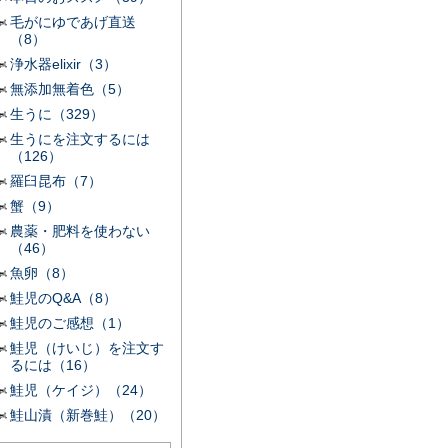
毛がにゆであげ直送
（8）
浄水器elixir（3）
無添加無着色（5）
生うに（329）
生うにを注文するには
（126）
羅臼昆布（7）
蟹（9）
農薬・肥料を使わない
（46）
魚卵（8）
鮭児のQ&A（8）
鮭児のご感想（1）
鮭児（けいじ）を注文す
るには（16）
鮭児（ケイジ）（24）
鮭山漬（新巻鮭）（20）