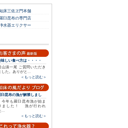
知床三佐ヱ門本舗
羅臼昆布の専門店
浄水器エリクサー
美味しい食べ方は・・・・
鮭山漬一尾 ご質問いただき
ました。ありがと...
＜もっと読む＞
羅臼昆布の漁が解禁しまし
今年も羅臼昆布漁が始ま
りました！ 漁が行われ
...
＜もっと読む＞