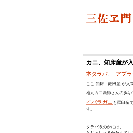
カニ、知床産が
本タラバ
アブラ
、
ここ 知床・羅臼産 が入
地元カニ漁師さんの浜ゆ
イバラガニ
も羅臼産
す。
タラバ系のかには、 「
とおっしゃるかたも多い