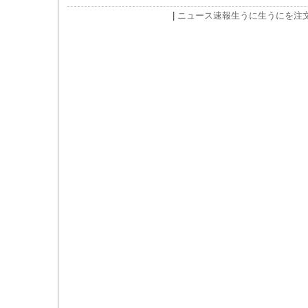
|
ニュース速報
生うに
生うにを注