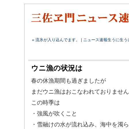
« 流氷が入り込んでます。
|
ニュース速報
生うに
生う
ウニ漁の状況は
春の休漁期間も過ぎましたが
まだウニ漁はおこなわれておりません
この時季は
・強風が吹くこと
・雪融けの水が流れ込み、海中を濁ら