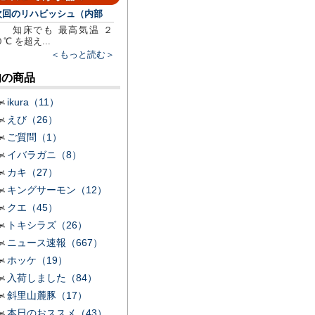
次回のリハビッシュ（内部
知床でも 最高気温 ２
０℃ を超え...
＜もっと読む＞
旬の商品
ikura（11）
えび（26）
ご質問（1）
イバラガニ（8）
カキ（27）
キングサーモン（12）
クエ（45）
トキシラズ（26）
ニュース速報（667）
ホッケ（19）
入荷しました（84）
斜里山麓豚（17）
本日のおススメ（43）