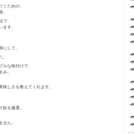
だくための、
身。
鮭で、
います。
、
身にして、
た。
プルな味付けで、
まみ。
美味しさを教えてくれます。
ス鮭を厳選。
ません。