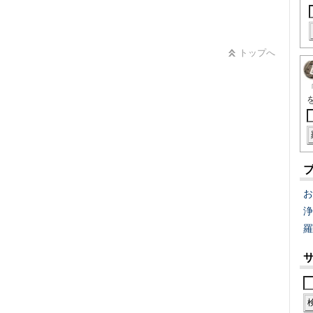
トップへ
お
浄
羅