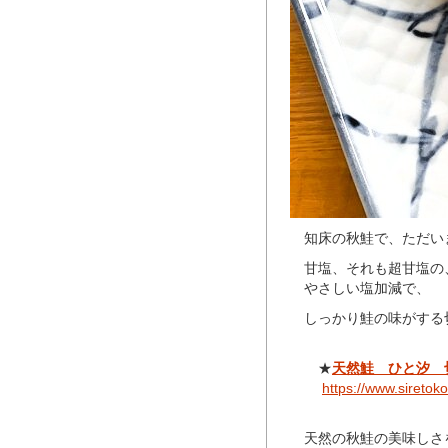
知床の秋鮭で、ただい
甘塩、それも超甘塩の
やさしい塩加減で、
しっかり鮭の味がする
★
天然鮭 ひと汐 
https://www.siretok
天然の秋鮭の美味しさ