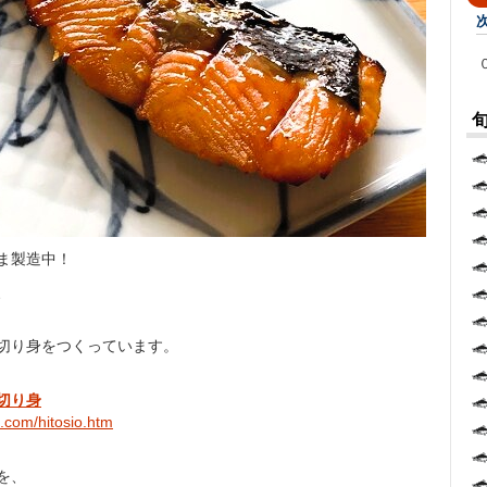
ま製造中！
、
切り身をつくっています。
切り身
o.com/hitosio.htm
を、