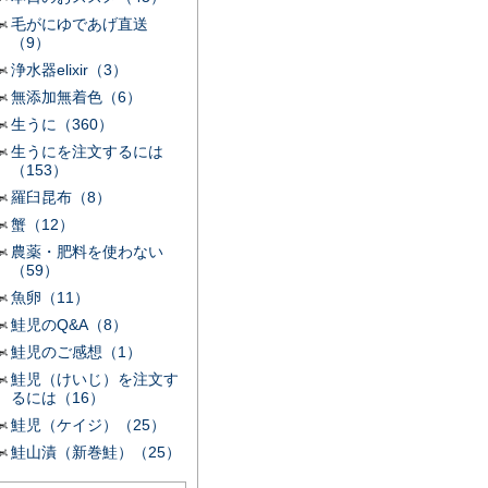
毛がにゆであげ直送
（9）
浄水器elixir（3）
無添加無着色（6）
生うに（360）
生うにを注文するには
（153）
羅臼昆布（8）
蟹（12）
農薬・肥料を使わない
（59）
魚卵（11）
鮭児のQ&A（8）
鮭児のご感想（1）
鮭児（けいじ）を注文す
るには（16）
鮭児（ケイジ）（25）
鮭山漬（新巻鮭）（25）