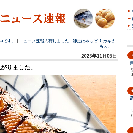
け中です。
|
ニュース速報
入荷しました
|
師走はやっぱり カキえ
もん。 »
2025年11月05日
上がりました。
た