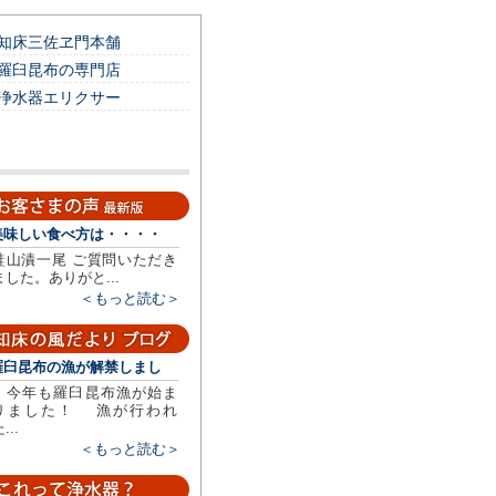
知床三佐ヱ門本舗
羅臼昆布の専門店
浄水器エリクサー
美味しい食べ方は・・・・
鮭山漬一尾 ご質問いただき
ました。ありがと...
＜もっと読む＞
羅臼昆布の漁が解禁しまし
今年も羅臼昆布漁が始ま
りました！ 漁が行われ
...
＜もっと読む＞